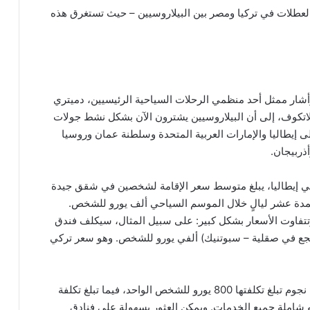
 العطلات في تركيا ومصر بين البيلاروسيين – حيث تستغرق هذه
أشار ممثل أحد منظمي الرحلات السياحية الرئيسيين، دميتري
لاتكوف، إلى أن البيلاروسيين يشترون الآن بشكل نشط جولات
ى إيطاليا والإمارات العربية المتحدة وسلطنة عمان وروسيا
ذربيجان.
ي إيطاليا، يبلغ متوسط ​​سعر الإقامة لشخصين في شقق جيدة
مدة عشر ليالٍ خلال الموسم السياحي ألف يورو للشخص.
تتفاوت الأسعار بشكل كبير: على سبيل المثال، سيكلف فندق
(منتجع في صقلية – سبوتنيك) ألفي يورو للشخص. وهو سعر تركي
وأوضح أن الرحلة إلى اليونان مع الإقامة في فندق ثلاث نجوم تبلغ تكلفتها 800 يورو للشخص الواحد، فيما تبلغ تكلفة
في فندق أربع نجوم ما بين 1100 إلى 1500 يورو شاملة جميع الخدمات. ويمكن العثور بسهولة على فنادق