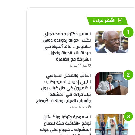
الأكثر قراءة
السفير دكتور محمد حجازي
يكتب : جوزيه إدواردو دوس
سانتوس… قائد أنغولا في
مرحلة بناء الدولة وتعزيز
الشراكة مع القاهرة
منذ 14 ساعة
الكاتب والمحلل السياسي
الليبي إدريس احميد يكتب :
الكاميرون في ظل غياب بول
بيا… قراءة في المشهد
وأسباب الغياب ومآلات الأوضاع
منذ 17 ساعة
السعودية وتركيا وباكستان
توقع «اتفاقية مكة للدفاع
المشترك».. هجوم على دولة