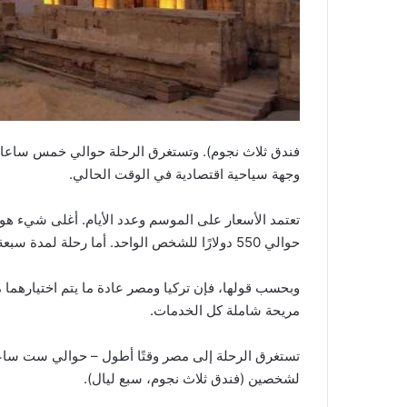
فندق ثلاث نجوم). وتستغرق الرحلة حوالي خمس ساعا
وجهة سياحية اقتصادية في الوقت الحالي.
تعتمد الأسعار على الموسم وعدد الأيام. أغلى شيء هو 
حوالي 550 دولارًا للشخص الواحد. أما رحلة لمدة سبعة أيام فستكلف ألف دولار على الأقل، كما يقول مُحاور سبوتنيك.
وبحسب قولها، فإن تركيا ومصر عادة ما يتم اختيارهما 
مريحة شاملة كل الخدمات.
لشخصين (فندق ثلاث نجوم، سبع ليال).