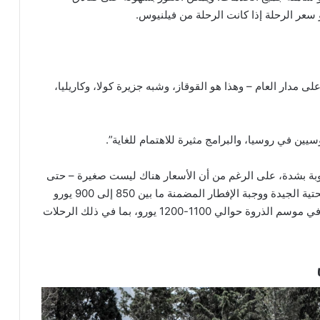
 مدار العام – وهذا هو القوقاز، وشبه جزيرة كولا، وكاريليا،
روسيين في روسيا، والبرامج مثيرة للاهتمام للغاية”.
وبة بشدة، على الرغم من أن الأسعار هناك ليست صغيرة – حتى
شهر يوليو، سيكلف الفندق ذو الأربع نجوم مع البنية التحتية الجيدة ووجبة الإفطار المضمنة ما بين 850 إلى 900 يورو
للشخص الواحد (سبعة أيام). ستبلغ تكلفة “ثلاث نجوم” في موسم الذروة حوالي 1100-1200 يورو، بما في ذلك الرحلات