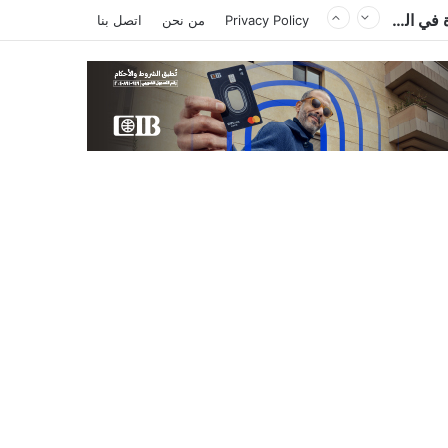
الكاتب والمحلل السياسي الليبي إدريس احميد يكتب : الكاميرون في ظل غياب بول بيا… قراءة في المشهد وأسباب الغياب ومآلات الأوضاع
Privacy Policy
من نحن
اتصل بنا