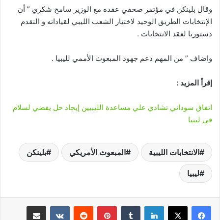
وقال بلينكن في مؤتمر صحفي عقده مع الوزير سامح شكري ” أن
الإنتخابات الطريق الوحيد لاختيار الشعب الليبي لقياداته و التقدم
دستوريا لعقد الانتخابات .
واضاف ” من المهم دعم جهود المبعوث الأممي لليبيا .
إقرأ المزيد :
اتفاق سوداني تشادي علي مساعدة الليبيين إيجاد حل يفضي لسلام
في ليبيا
الانتخابات الليبية
المبعوث الأمريكي
بلينكن
ليبيا
لينكدإن
‏Tumblr
بينتيريست
‏Reddit
‏VKontakte
مشاركة عبر البريد