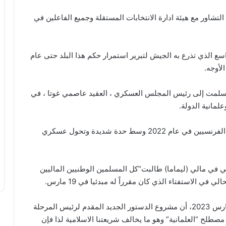
لتشاور مع هيئة ادارة الانتخابات المستقلة وجميع الفاعلين في
 الذي تذرع به الجيش لتبرير استمرار حكم هذا البلد حتى عام
ي سلمت إلى رئيس المجلس العسكري ، العقيد عاصمي غوتا ، في
وخلال الفترة الماضية، طرد المجلس العسكري الجنود الفرنسيين في عام 2022 وسط حدة شديدة وتحول عسكري
مي في مالي (ليماما) طالبت“كل المسلمين الوطنيين الماليين
الاستفتاء الذي كان مقرراً له مبدئيا في 19 مارس.
وقالت في مؤتمر صحفي عقد يوم الثلاثاء الماضي 7 مارس 2023، أن مشروع الدستور الجديد المقدم لرئيس المرحلة
صمي جويتا، بتاريخ 27 فبراير تضمن مصطلح “العلمانية” وهو ما يخالف شريعتنا الاسلامية لذا فإن