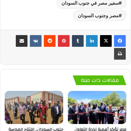
سفير مصر في جنوب السودان
مصر وجنوب السودان
لينكدإن
‏Tumblr
بينتيريست
‏Reddit
‏VKontakte
مشاركة عبر البريد
طباعة
مقالات ذات صلة
مصر تؤكد أهمية زيادة التعاون
جنوب السودان.. افتتاح المدرسة