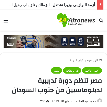
أزمة البرازيلي بيزيرا تشتعل.. الزمالك يغلق باب رحيل اللاعب ويؤكد : « لن ندخل في مفاوضات بشأن أي عروض »
بحث عن
الق
الرئيسية
/
أخبار عاجلة
أخبار عاجلة
فن وثقافة
مصر
مصر تنظم دورة تدريبية
لدبلوماسيين من جنوب السودان
محمد عبد الحكيم
مايو 20, 2023
235