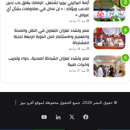
أزمة البرازيلي بيزيرا تشتعل.. الزمالك يغلق باب رحيل
اللاعب ويؤكد : « لن ندخل في مفاوضات بشأن أي
عروض »
منذ 17 ساعة
مصر وتشاد تعززان التعاون في النقل والصحة
والتعليم والاستثمار خلال الدورة الرابعة للجنة
المشتركة
منذ 18 ساعة
مصر وتشاد تعززان الشراكة الصحية.. دواء وتدريب
وخبرات طبية
منذ 21 ساعة
© حقوق النشر 2026، جميع الحقوق محفوظة لموقع أفرو نيوز |
فيسبوك
‫X
لينكدإن
‫YouTube