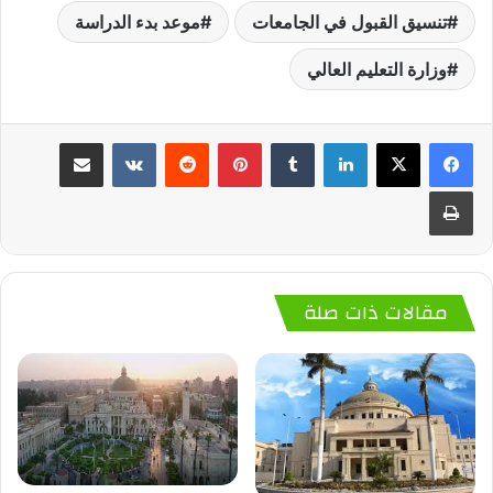
تنسيق القبول في الجامعات
موعد بدء الدراسة
وزارة التعليم العالي
لينكدإن
‏Tumblr
بينتيريست
‏Reddit
‏VKontakte
مشاركة عبر البريد
طباعة
مقالات ذات صلة