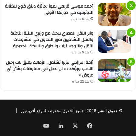
أحمد موسى قريعي يفوز بجائزة دينق قوج للكتابة
التوثيقية في دورتها الأولى
منذ 6 ساعات
وزير النقل المصري يبحث مع وزيري البنية التحتية
والنقل التشاديين تعزيز التعاون في مشروعات
النقل واللوجستيات والطرق والسكك الحديدية
منذ 9 ساعات
أزمة البرازيلي بيزيرا تشتعل.. الزمالك يغلق باب رحيل
اللاعب ويؤكد : « لن ندخل في مفاوضات بشأن أي
عروض »
منذ 22 ساعة
© حقوق النشر 2026، جميع الحقوق محفوظة لموقع أفرو نيوز |
فيسبوك
‫X
لينكدإن
‫YouTube