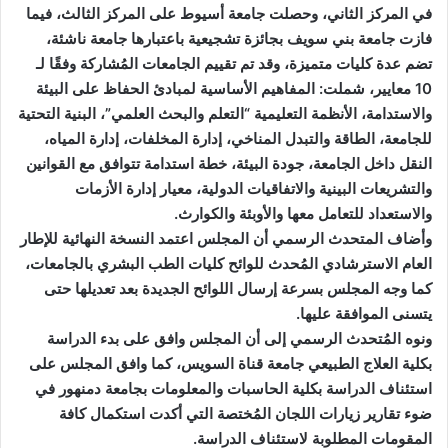
في المركز الثاني، وحصلت جامعة أسيوط على المركز الثالث، فيما
فازت جامعة بني سويف بجائزة تشجيعية باعتبارها جامعة ناشئة،
تضم عدة كليات متميزة، وقد تم تقييم الجامعات المُشاركة وفقًا لـ
10 معايير، شملت: المفاهيم الأساسية لمبادئ الحفاظ على البيئة
والاستدامة، الأنظمة التعليمية “التعلم والبحث العلمي”، البنية التحتية
للجامعة، الطاقة والتبدل المناخي، إدارة المخلفات، إدارة المياه،
النقل داخل الجامعة، جودة البيئة، خطة استدامة تتوافق مع القوانين
والتشريعات البينية والاتفاقيات الدولية، معيار إدارة الأزمات
والاستعداد للتعامل معها والأوبئة والكوارث.
وأضاف المتحدث الرسمي أن المجلس اعتمد النسخة النهائية للإطار
العام الاسترشادي المُحدث للوائح كليات الطب البشري بالجامعات،
كما وجه المجلس بسرعة إرسال اللوائح الجديدة بعد تعديلها حتى
يتسنى الموافقة عليها.
ونوه المُتحدث الرسمي إلى أن المجلس وافق على بدء الدراسة
بكلية العلاج الطبيعي جامعة قناة السويس، كما وافق المجلس على
استئناف الدراسة بكلية الحاسبات والمعلومات بجامعة دمنهور في
ضوء تقارير زيارات اللجان المُختصة التي أكدت استكمال كافة
المقومات المطلوبة لاستئناف الدراسة.