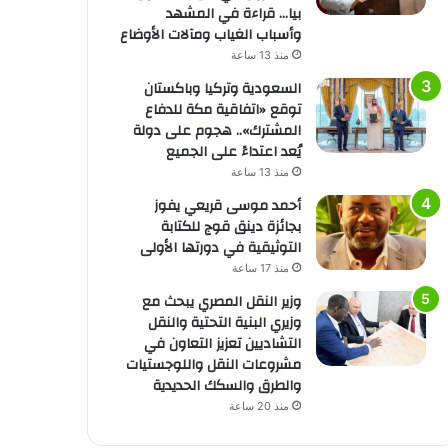
بيا… قراءة في المشهد
وأسباب الغياب ومآلات الأوضاع
منذ 13 ساعة
السعودية وتركيا وباكستان
توقع «اتفاقية مكة للدفاع
المشترك».. هجوم على دولة
يُعد اعتداءً على الجميع
منذ 13 ساعة
أحمد موسى قريعي يفوز
بجائزة دينق قوج للكتابة
التوثيقية في دورتها الأولى
منذ 17 ساعة
وزير النقل المصري يبحث مع
وزيري البنية التحتية والنقل
التشاديين تعزيز التعاون في
مشروعات النقل واللوجستيات
والطرق والسكك الحديدية
منذ 20 ساعة