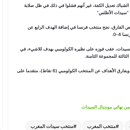
 الشباك تعديل الكفة، غير أنهم فشلوا في ذلك في ظل صلابة
رب “سيدات الأطلس”
ص الفارق، نجح منتخب فرنسا في إضافة الهدف الرابع عن
4-0.
 للسيدات، عقب فوزه على نظيره الكولومبي بهدف للاشيء، في
ثالثة للمجموعة الثامنة.
واحتل المنتخب المغربي، المركز الثاني برصيد 6 نقاط وبفارق الأهداف عن المنتخب الكولومبي (6 نقاط)، متقدما على
ثمن نهائي مونديال السيدات
منتخب المغرب
منتخب سيدات المغرب