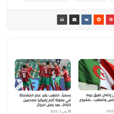
بينتيريست
‏Reddit
‏VKontakte
مشاركة عبر البريد
طباعة
ن إكمال طريق يربط
رسمياً.. المغرب يقرر عدم المشاركة
ونس والمغرب …مشروع
في بطولة أمم إفريقيا للمحليين
2023.. بعد رفض الجزائر
يناير 3, 2023