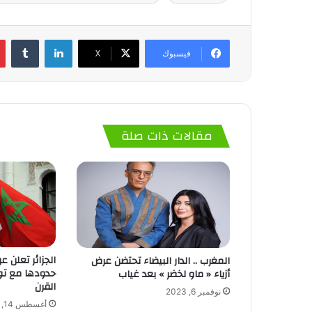
لينكدإن
‏Tumblr
فيسبوك
‫X
مقالات ذات صلة
الجزائر تعلن ع
المغرب .. الدار البيضاء تحتضن عرض
حدودها مع ت
أزياء « ماو لخضر » بعد غياب
القرن
نوفمبر 6, 2023
أغسطس 14, 2023