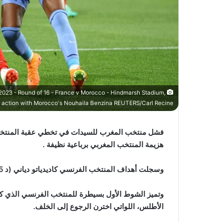
2023 - Round of 16 - France v Morocco - Hindmarsh Stadium,
in action with Morocco's Nouhaila Benzina REUTERS/Carl Recine
فشل منتخب المغرب للسيدات في تخطي عقبة المنتخب 
هزيمة المنتخب المغربي برباعية نظيفة .
وسجلت أهداف المنتخب الفرنسي كاديدياتو دياني (د 15) وكنزة دالي (د 20) وأوجيني لوسومير (د 23 ود 71).
وتميز الشوط الأول بسيطرة للمنتخب الفرنسي الذي كا
الأطلس، اللواتي اخترن الرجوع إلى الخلف.