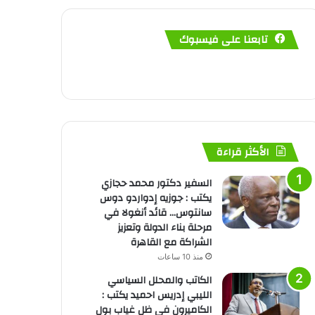
تابعنا على فيسبوك
الأكثر قراءة
السفير دكتور محمد حجازي
يكتب : جوزيه إدواردو دوس
سانتوس… قائد أنغولا في
مرحلة بناء الدولة وتعزيز
الشراكة مع القاهرة
منذ 10 ساعات
الكاتب والمحلل السياسي
الليبي إدريس احميد يكتب :
الكاميرون في ظل غياب بول