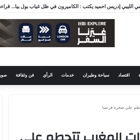
اقتصاد
سياحة وطيران
خدمات
الرأي
فن وثقافة
صور 
حطم علي صخرة فرنسا
ت المغرب تتحطم علي