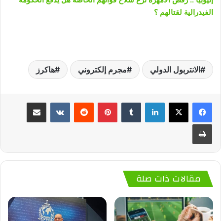
الفيدرالية لقتالهم ؟
الانتربول الدولي
مجرم إلكتروني
هاكرز
لينكدإن
‏Tumblr
بينتيريست
‏Reddit
‏VKontakte
مشاركة عبر البريد
طباعة
مقالات ذات صلة