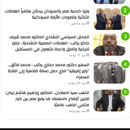
وزيرا خارجية مصر والسودان يبحثان هاتفياً العلاقات
الثنائية وتطورات الأزمة السودانية
منذ ساعتين
المحلل السياسي التشادي الدكتور محمد شريف
جاكو يكتب : العلاقات المصرية التشادية.. جذور
تاريخية وآفاق واعدة للتعاون في المستقبل
منذ 17 ساعة
السفير دكتور محمد حجازي يكتب : محمد فائق…
“وزير إفريقيا” الذي حمل رسالة القاهرة إلى القارة
السمراء
منذ 20 ساعة
الذهب سيد المعادن.. الدكتور إبراهيم هاشم زيدان:
تقنين أوضاع «الدهابة» قد يضع مصر بين كبار
منتجي الذهب عالميًا
منذ يوم واحد