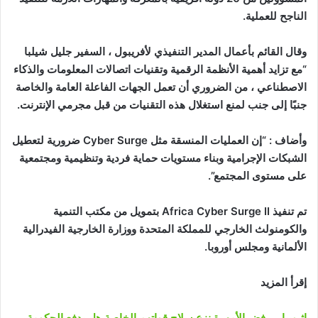
الناجح للعملية.
وقال القائم بأعمال المدير التنفيذي لأفريبول ، السفير جليل شيلبا
“مع تزايد أهمية الأنظمة الرقمية وتقنيات اتصالات المعلومات والذكاء
الاصطناعي ، من الضروري أن تعمل الجهات الفاعلة العامة والخاصة
جنبًا إلى جنب لمنع استغلال هذه التقنيات من قبل مجرمي الإنترنت.
وأضاف : “إن العمليات المنسقة مثل Cyber ​​Surge ضرورية لتعطيل
الشبكات الإجرامية وبناء مستويات حماية فردية وتنظيمية ومجتمعية
على مستوى المجتمع”.
تم تنفيذ Africa Cyber ​​Surge II بتمويل من مكتب التنمية
والكومنولث الخارجي للمملكة المتحدة ووزارة الخارجية الفيدرالية
الألمانية ومجلس أوروبا.
إقرأ المزيد
إثيوبيا .. رفض الأمهرة نزع سلاح قواتهم الخاصة هل يدفع الحكومة