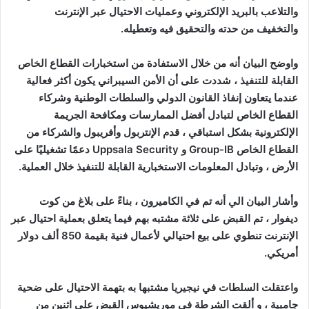
والتلاعب بالبريد الإلكتروني وعمليات الاحتيال عبر الإنترنت
والتخفيف من حدته والتحقيق فيه وتعطيله.
واوضح البيان أنه من خلال الاستفادة من استخبارات القطاع الخاص
القابلة للتنفيذ ، شددت على أن الأمن السيبراني يكون أكثر فعالية
عندما يتعاون إنفاذ القانون الدولي والسلطات الوطنية وشركاء
القطاع الخاص لتبادل أفضل الممارسات ومكافحة الجريمة
الإلكترونية بشكل استباقي ، قدم الإنتربول وأفريبول والشركاء من
القطاع الخاص Group-IB و Uppsala Security دعمًا تشغيليًا على
الأرض ، وتبادل المعلومات الاستخبارية القابلة للتنفيذ خلال العملية.
وأشار البيان الي أنه تم في الكاميرون ، بناءً على بلاغ من كوت
ديفوار ، تم القبض على ثلاثة مشتبه بهم فيما يتعلق بعملية احتيال عبر
الإنترنت تنطوي على بيع احتيالي لأعمال فنية بقيمة 850 ألف دولار
أمريكي.
واعتقلت السلطات في نيجيريا مشتبها به بتهمة الاحتيال على ضحية
جامبية ، و ألقت الشرطة في موريشيوس القبض على اثنين من