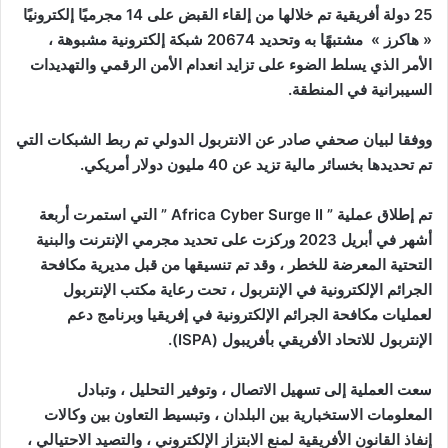
25 دولة أفريقية تم خلالها من إلقاء القبض على 14 مجرميًا إلكترونيًا
« هاكرز » مشتبهًا به وتحديد 20674 شبكة إلكترونية مشبوهة ،
الأمر الذي يسلط الضوء على تزايد انعدام الأمن الرقمي والتهديدات
السيبرانية في المنطقة.
ووفقا لبيان صحفي صادر عن الانتربول الدولي تم ربط الشبكات التي
تم تحديدها بخسائر مالية تزيد عن 40 مليون دولار أمريكي.
تم إطلاق عملية ” Africa Cyber ​​Surge II ” التي استمرت أربعة
أشهر في أبريل 2023 وركزت على تحديد مجرمي الإنترنت والبنية
التحتية المعرضة للخطر ، وقد تم تنسيقها من قبل مديرية مكافحة
الجرائم الإلكترونية في الإنتربول ، تحت رعاية مكتب الإنتربول
لعمليات مكافحة الجرائم الإلكترونية في إفريقيا وبرنامج دعم
الإنتربول للاتحاد الأفريقي بأفريبول (ISPA).
سعت العملية إلى تسهيل الاتصال ، وتوفير التحليل ، وتبادل
المعلومات الاستخبارية بين البلدان ، وتبسيط التعاون بين وكالات
إنفاذ القانون الأفريقية لمنع الابتزاز الإلكتروني ، والتصيد الاحتيالي ،