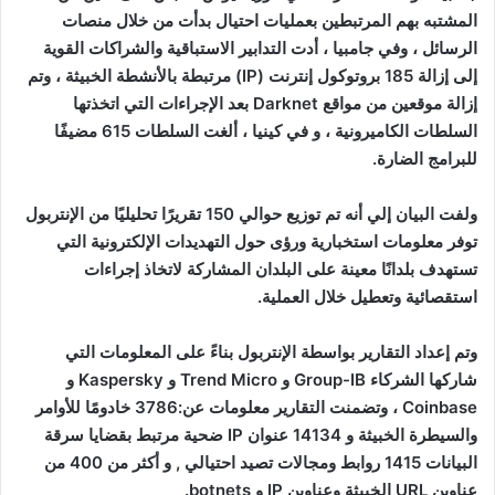
المشتبه بهم المرتبطين بعمليات احتيال بدأت من خلال منصات
الرسائل ، وفي جامبيا ، أدت التدابير الاستباقية والشراكات القوية
إلى إزالة 185 بروتوكول إنترنت (IP) مرتبطة بالأنشطة الخبيثة ، وتم
إزالة موقعين من مواقع Darknet بعد الإجراءات التي اتخذتها
السلطات الكاميرونية ، و في كينيا ، ألغت السلطات 615 مضيفًا
للبرامج الضارة.
ولفت البيان إلي أنه تم توزيع حوالي 150 تقريرًا تحليليًا من الإنتربول
توفر معلومات استخبارية ورؤى حول التهديدات الإلكترونية التي
تستهدف بلدانًا معينة على البلدان المشاركة لاتخاذ إجراءات
استقصائية وتعطيل خلال العملية.
وتم إعداد التقارير بواسطة الإنتربول بناءً على المعلومات التي
شاركها الشركاء Group-IB و Trend Micro و Kaspersky و
Coinbase ، وتضمنت التقارير معلومات عن:3786 خادومًا للأوامر
والسيطرة الخبيثة و 14134 عنوان IP ضحية مرتبط بقضايا سرقة
البيانات 1415 روابط ومجالات تصيد احتيالي , و أكثر من 400 من
عناوين URL الخبيثة وعناوين IP و botnets.