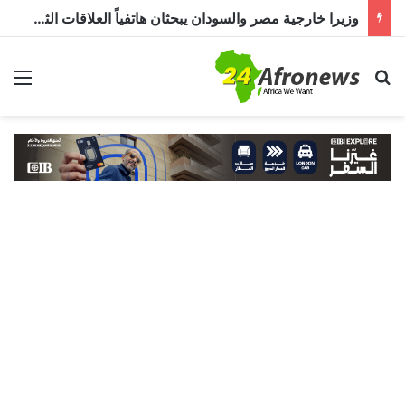
وزيرا خارجية مصر والسودان يبحثان هاتفياً العلاقات الثنائية وتطورات الأزمة السودانية
بحث عن
الق