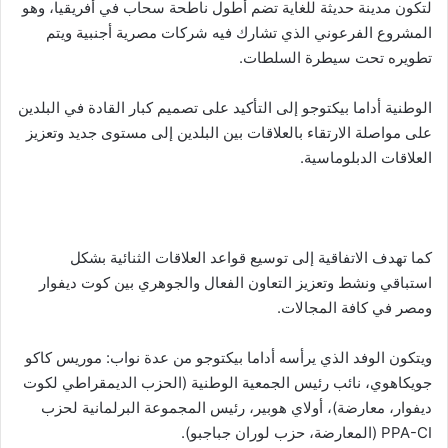
لتكون مدينة حديثة للغاية تضم أطول ناطحة سحاب في أفريقيا، وهو
المشروع الفرعوني الذي تشارك فيه شركات مصرية أجنبية ويتم
تطويره تحت سيطرة السلطات.
الوطنية أداما بيكتوجو إلى التأكيد على تصميم كبار القادة في البلدين
على مواصلة الارتقاء بالعلاقات بين البلدين إلى مستوى جديد وتعزيز
العلاقات الدبلوماسية.
كما تهدف الاتفاقية إلى توسيع قواعد العلاقات الثنائية بشكل
استباقي ونشط وتعزيز التعاون الفعال والجوهري بين كوت ديفوار
ومصر في كافة المجالات.
ويتكون الوفد الذي يرأسه أداما بيكتوجو من عدة نواب: موريس كاكو
جويكاهوي، نائب رئيس الجمعية الوطنية (الحزب الديمقراطي لكوت
ديفوار، معارضة)، أولاي هوبير، رئيس المجموعة البرلمانية لحزب
PPA-CI (المعارضة، حزب لوران جباجبو).