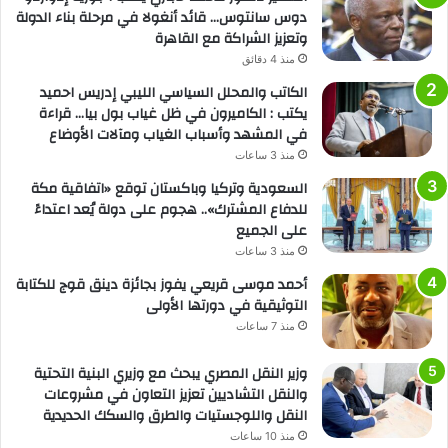
دوس سانتوس… قائد أنغولا في مرحلة بناء الدولة
وتعزيز الشراكة مع القاهرة
منذ 4 دقائق
الكاتب والمحلل السياسي الليبي إدريس احميد
يكتب : الكاميرون في ظل غياب بول بيا… قراءة
في المشهد وأسباب الغياب ومآلات الأوضاع
منذ 3 ساعات
السعودية وتركيا وباكستان توقع «اتفاقية مكة
للدفاع المشترك».. هجوم على دولة يُعد اعتداءً
على الجميع
منذ 3 ساعات
أحمد موسى قريعي يفوز بجائزة دينق قوج للكتابة
التوثيقية في دورتها الأولى
منذ 7 ساعات
وزير النقل المصري يبحث مع وزيري البنية التحتية
والنقل التشاديين تعزيز التعاون في مشروعات
النقل واللوجستيات والطرق والسكك الحديدية
منذ 10 ساعات