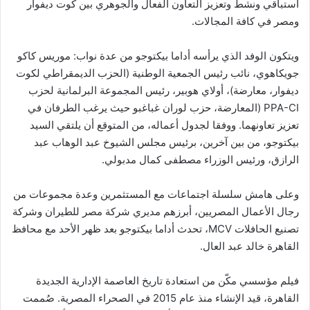
استباقي ونشط وتعزيز التعاون الفعال والجوهري بين كوت ديفوار
ومصر في كافة المجالات.
ويتكون الوفد الذي يرأسه أداما بيكتوجو من عدة نواب: موريس كاكو
جويكاهوي، نائب رئيس الجمعية الوطنية (الحزب الديمقراطي لكوت
ديفوار، معارضة)، أولاي هوبير، رئيس المجموعة البرلمانية لحزب
PPA-CI (المعارضة، حزب لوران غباغبو حيث يرغب الطرفان في
تعزيز تعاونهما. ووفقا لجدول أعماله، من المتوقع أن يلتقي السيد
بيكتوجو، من بين آخرين، برئيس مجلس الشيوخ عبد الوهاب عبد
الرازق، ورئيس الوزراء مصطفى كمال مدبولي.
وعلى هامش سلسلة اجتماعات مع المستثمرين وعدة مجموعات من
رجال الأعمال المصريين، أبرزهم مديري شركة مصر للطيران وشركة
تصنيع الحافلات MCV، تحدث أداما بيكتوجو بعد ظهر الأحد مع محافظ
القاهرة خالد عبد العال.
فيلم مؤسسي مكّن من استعادة تاريخ العاصمة الإدارية الجديدة
القاهرة، قيد الإنشاء منذ عام 2015 في الصحراء المصرية. صُممت