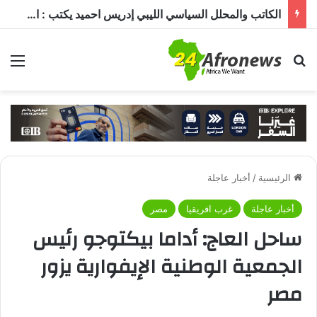
الكاتب والمحلل السياسي الليبي إدريس احميد يكتب : الكاميرون في ظل غياب بول بيا… قراءة في المشهد وأسباب الغياب ومآلات الأوضاع
بحث عن
الق
الرئيسية
/
أخبار عاجلة
أخبار عاجلة
غرب افريقيا
مصر
ساحل العاج: أداما بيكتوجو رئيس
الجمعية الوطنية الإيفوارية يزور
مصر