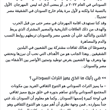
السوداني في العام ٢٠٢٢ م , أو بمعنى أدق انه ليس المهرجان الأول
بالنسبة لنا ولكنه و لأول مرة يقام خارج السودان في الشقيقة مصر
تحديدًا .
وقد كنا نستهدف اقامة المهرجان في مصر حتى من قبل الحرب
والهدف من ذلك العلاقات التاريخية والمصير المشترك الذي يربط
البلدين والتأكيد علي أن شعبي مصر والسودان تربطهم روابط النسب
والدم والمصاهرة
وخصوصًا ان هنالك ثقافات مشتركة بين الشعبين في البلدين
الشقيقين , وهذا الجانب هو من الأهداف التي نحب أن نبرزها ونحتفي
بها ونعرف بها الشعبين بغرض توطيد وتمتين الأواصر بين الأشقاء بين
مصر والسودان .
>> في رأيك ما الذي يميز التراث السوداني ؟
– ما يميز التراث السوداني هو التنوع الثقافي الفريد بين مكونات
المجتمع السوداني والذي ساهم بدوره في خلق مزيج مميز ثقافي
في لوحة كبيرة إسمها السودان , وكما هو معلوم أن السودان بلد غني
جدأ بموارده , فمن وجهة نظري أن أهم مورد هو التنوع الثقافي وهو