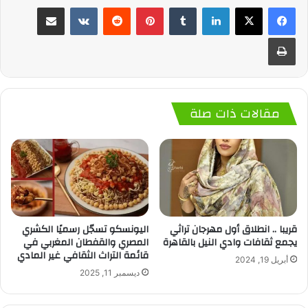
لينكدإن
‏Tumblr
بينتيريست
‏Reddit
‏VKontakte
مشاركة عبر البريد
طباعة
مقالات ذات صلة
قريبا .. انطلاق أول مهرجان تراثي
اليونسكو تسجّل رسميًا الكشري
يجمع ثقافات وادي النيل بالقاهرة
المصري والقفطان المغربي في
قائمة التراث الثقافي غير المادي
أبريل 19, 2024
ديسمبر 11, 2025