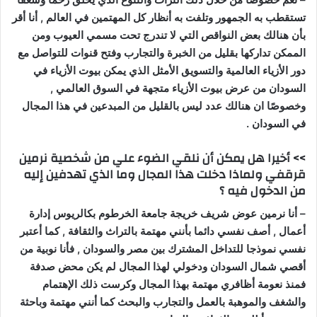
تستقطب به الجمهور وتلفت به أنظار كل المهتمين في العالم , أنا أقر
بأن هنالك بعض النواقص التي لا تندرج تحت مسمي العيوب ومن
الممكن تداركها بقليل من الخبرة والتجارب وفتح قنوات للتواصل مع
دور الأزياء العالمية والتسويق الأمثل الذي يمكن بيوت الأزياء في
السودان من عرض بيوت الأزياء متجهة في السوق العالمي ,
وخصوصًا ان هنالك عدد ليس بالقليل من المبدعين في هذا المجال
في السودان .
>> أخيرا هل يمكن أن نلقي الضوء علي من شخصية نرمين
قرقفي ولماذا دخلت هذا المجال وما الذي تهدفين إليه
من الدخول فيه ؟
– أنا نرمين عوض شريف خريجة جامعة الخرطوم بكالريوس إدارة
أعمال , أصف نفسي دائما بأنني مهتمة بالتراث والثقافة , كما أعتبر
نفسي نموذجا للتداخل المشترك بين مصر والسودان , فأنا نوبية من
أقصي شمال السودان ودخولي لهذا المجال لم يكن محض صدفة
فمنذ نعومة أظافري مهتمة بهذا المجال وكرست ذلك الإهتمام
والشغف والموهبة بالعمل والتجارب والبحث كما أنني مهتمة وباحثة