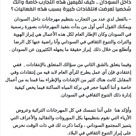
داخل السودان .. كيف تقيمين هذه التجارب خاصة وأنك
شخصيا تعرضت لانتقادات كبيرة بسبب هذه الفعاليات ؟
– بالفعل لدي عدد من التجارب بتنظيم مهرجانات داخل السودان
ويمكنك القول أنني أول من بدأت بتفيذ المهرجانات بصورة رسمية
في السودان وكان الإطار العام لكل هذه الأعمال هي إبراز الهوية
والتراث والتنوع الثقافي في السوداني وأنا راضية عنها كل الرضا
وأتطلع من خلال ذلك إبراز حقيقة ما يجهله الكثيرون عن السودان .
وفيما يتعلق بالشق الثاني من سؤالك المتعلق بالإنتقادات , ففي
إعتقادي فإن أي عمل يطرح للرأي العام لابد فيه من إنتقادات وفي
المقابل كانت هناك كثير من الإشادات والإطراء بما قمنا به من أعمال
خاصة و أننا ألقينا حجر في بركة المياه الساكنة فيما يخص كيفية
إدارة ذلك التنوع الثقافي في السودان.
وأؤكد هنا علي أننا نتمسك في كل المهرجانات التراثية وعروض
الأزياء التي نقوم بتنظيمها بكل الموروثات والتقاليد والأعراف التي
يتميز المجتمع السوداني ، وكما ذكرت لك في ذات الوقت نحرص
على إبراز التنوع الثقافي في البلاد.