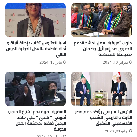
جنوب أفريقيا: نعمل لحشد الدعم
آسيا العتروس تكتب : إدانة ثابتة و
للدعوى ضد إسرائيل وضمان
أدلة قاطعة ..العدل الدولية الدرس
خضوعها للمحكمة
التالي
فبراير 10, 2024
يناير 13, 2024
الرئيس السيسي يؤكد دعم مصر
السفيرة نميرة نجم تهنئ الجنوب
الثابت والتاريخي للشعب
أفريقي ” تلادي ” علي حلفه
الفلسطيني الشقيق
اليمين قاضيا بمحكمة العدل
الدولية
يوليو 31, 2023
فبراير 10, 2024