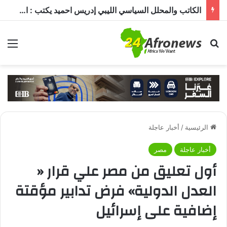
الكاتب والمحلل السياسي الليبي إدريس احميد يكتب : الكاميرون في ظل غياب بول بيا… قراءة في المشهد وأسباب الغياب ومآلات الأوضاع
بحث عن
الق
الرئيسية
/
أخبار عاجلة
أخبار عاجلة
مصر
أول تعليق من مصر علي قرار «
العدل الدولية» فرض تدابير مؤقتة
إضافية على إسرائيل