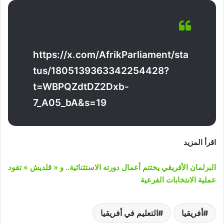
https://x.com/AfrikParliament/sta
tus/1805139363342254428?
t=WBPQZdtDZ2Dxb-
7_A05_bA&s=19
اقرأ المزيد
البرلمان الأفريقي يختتم أعمال دورته الاستثنائية.. و « قلديش » تقود
عملية الانتخابات الفرعية
أفريقيا
التعليم في أفريقيا