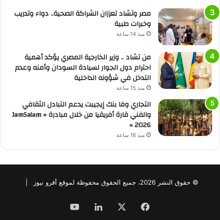
مصر وتشاد تعززان الشراكة الصحية.. دواء وتدريب
وخبرات طبية
منذ 14 ساعة
من تشاد .. وزير الخارجية المصري يؤكد أهمية
احترام دول الجوار لسيادة السودان وأمنه وعدم
التدخل في شؤونه الداخلية
منذ 15 ساعة
التجاري وفا بنك إيجيبت يدعم التبادل الثقافي
والفني قارة أفريقيا من خلال مبادرة « JamSalam
2026 »
منذ 16 ساعة
© حقوق النشر 2026، جميع الحقوق محفوظة لموقع أفرو نيوز |
فيسبوك
‫X
لينكدإن
‫YouTube