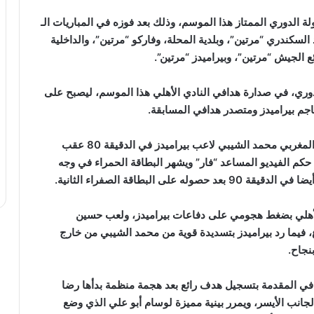
 التوالي في بطولة الدوري الممتاز هذا الموسم، وذلك بعد فوزه في المباريات الـ
 السكندري “مرتين”، وبلدية المحلة، وفاركو “مرتين”، والداخلية
ع الجيش “مرتين”، وبيراميدز “مرتين”.
ري، في صدارة هدافي النادي الأهلي هذا الموسم، ليصبح على
اجم بيراميدز ومتصدر هدافي المسابقة.
وأكمل الفريقان المباراة بعشرة لاعبين فقط، بعد طرد المغربي محمد الشيبي لاعب بيراميدز في الدقيقة 80 عقب
حكم الفيديو المساعد “فار” ويشهر البطاقة الحمراء في وجه
 البطاقة الصفراء الثانية.
أ الأهلي بضغط هجومي على دفاعات بيراميدز، ولعب حسين
 فيما رد بيراميدز بتسديدة قوية من محمد الشيبي من خارج
نجاح.
ع الأهلي في المقدمة بتسجيل هدف رائع بعد هجمة منظمة بدأها رضا
لجانب الأيسر، ويمرر بينية مميزة لوسام أبو علي الذي وضع