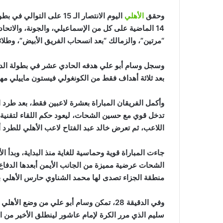
وحقق
الأهلي
اليوم الانتصار الـ 15 على
14 الماضية على كل من الإسماعيلي، والجونة، والاتحاد
“مرتين”، والزمالك “بعد انسحاب الفريق الأبيض”، وطلائ
وسجل وسام أبو علي هدفه الحادي عشر في بطولة الدو
بعد ثلاثة أهداف فقط من الكونغولي فيستون ماييلي مه
تدخل قوي مع حسين الشحات، ليعود حكم اللقاء لتقنية 
اللاعب، ثم تعرض خالد عبد الفتاح لاعب الأهلي للطرد أيضا في الدقيقة 90 بعد حصوله على
جاءت المباراة قوية وحماسية للغاية منذ البداية، وبد
الشحات عرضية مميزة من الجانب الأيمن أبعدها الدفاع،
منطقة الجزاء تصدى لها محمد الشناوي حارس الأهلي ب
وفي الدقيقة 28، تمكن وسام أبو علي من وض
سليم الذي مرر الكرة لإمام عاشور لينطلق الأخير من ا