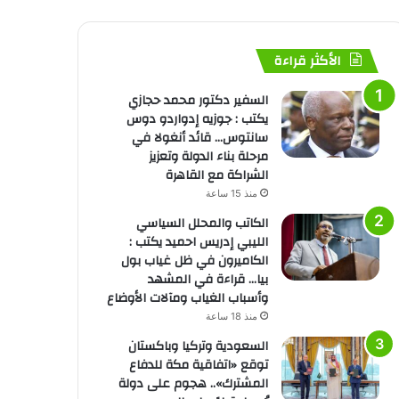
الأكثر قراءة
السفير دكتور محمد حجازي
يكتب : جوزيه إدواردو دوس
سانتوس… قائد أنغولا في
مرحلة بناء الدولة وتعزيز
الشراكة مع القاهرة
منذ 15 ساعة
الكاتب والمحلل السياسي
الليبي إدريس احميد يكتب :
الكاميرون في ظل غياب بول
بيا… قراءة في المشهد
وأسباب الغياب ومآلات الأوضاع
منذ 18 ساعة
السعودية وتركيا وباكستان
توقع «اتفاقية مكة للدفاع
المشترك».. هجوم على دولة