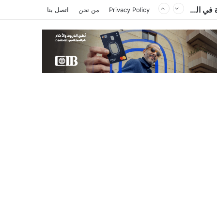
الكاتب والمحلل السياسي الليبي إدريس احميد يكتب : الكاميرون في ظل غياب بول بيا… قراءة في المشهد وأسباب الغياب ومآلات الأوضاع
Privacy Policy
من نحن
اتصل بنا