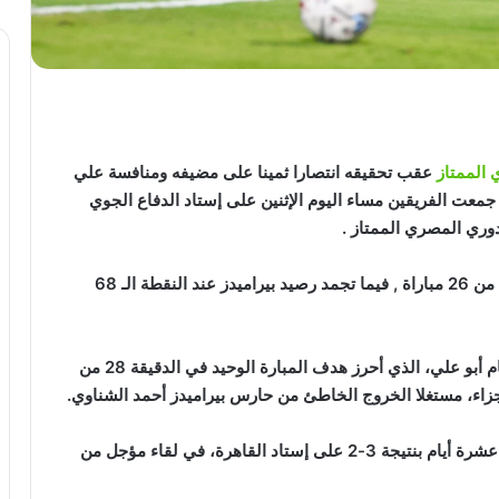
 الممتاز
عقب تحقيقه انتصارا ثمينا على مضيفه ومنافسة علي
جمعت الفريقين مساء اليوم الإثنين على إستاد الدفاع الجوي
للنقطة الـ 66 جمعها من 26 مباراة , فيما تجمد رصيد بيراميدز عند النقطة الـ 68
بالفوز لمهاجمه الفلسطيني وسام أبو علي، الذي أحرز هدف المبارة الوحيد في الدقيقة 28 من
زاء، مستغلا الخروج الخاطئ من حارس بيراميدز أحمد الشناوي.
فوزه على بيراميدز، بعدما انتصر عليه قبل عشرة أيام بنتيجة 3-2 على إستاد القاهرة، في لقاء مؤجل من