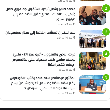
منذ 6 ساعات
محمد صلاح يشعل تركيا.. استقبال جماهيري حافل
وترحيب بـ”الملك المصري” قبل انضمامه إلى
طرابزون سبور
منذ 7 ساعات
مصر للطيران تستأنف رحلاتها إلي مطار بورتسودان
منذ 10 ساعات
فرحة التخرج والتفوق.. «أفرو نيوز 24» تهنئ
يوسف سامي راغب بحصوله على بكالوريوس
الإعلام بتقدير امتياز
منذ 11 ساعة
الدكتور عبدالناصر سلم حامد يكتب : الكونغرس
يرفع سقف الضغوط .. هل تعيد واشنطن رسم
سياستها تجاه الحرب في السودان ؟
منذ 13 ساعة