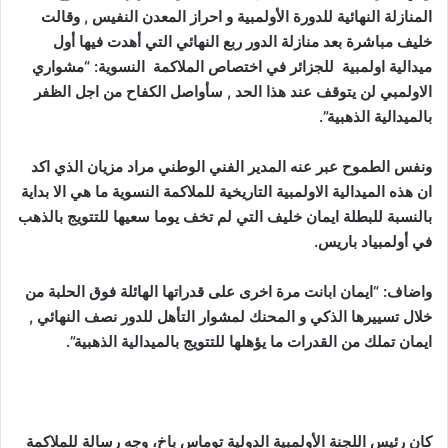
المنازلة النهائية للدورة الأولمبية و احراز المعدن النفيس , وقالت
خليف مباشرة بعد منازلة الدور ربع النهائي التي أهدت فيها أول
ميدالية اولمبية للجزائر في اختصاص الملاكمة النسوية: “مشواري
الاولمبي لن يتوقف عند هذا الحد , سأواصل الكفاح من اجل الظفر
بالميدالية الذهبية”.
ونفس الطموح عبر عنه المدير الفني الوطني مراد مزيان الذي اكد
ان هذه الميدالية الاولمبية التاريخية للملاكمة النسوية ما هي الا بداية
بالنسبة للبطلة ايمان خليف التي لم تخف يوما سعيها للتتويج بالذهب
في أولمبياد باريس.
واضاف: “ايمان ابانت مرة اخرى على قدراتها الهائلة فوق الحلبة من
خلال تسييرها الذكي و المحنك لمشوار التأهل للدور نصف النهائي ,
ايمان تملك من القدرات ما يؤهلها للتتويج بالميدالية الذهبية”.
كان رئيس اللجنة الأولمبية الدولية توماس باخ، وجه رسالة للملاكمة