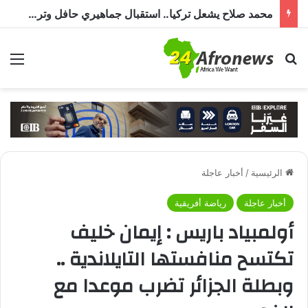
محمد صلاح يشعل تركيا.. استقبال جماهيري حافل وترحيب بـ”الملك المصري” قبل انضمامه إلى طرابزون سبور
بحث عن
الق
الرئيسية
/
أخبار عاجلة
أخبار عاجلة
رياضة أفريقية
أولمبياد باريس : إيمان خليف
تكتسح منافستها التايلاندية ..
وبطلة الجزائر تضرب موعدا مع