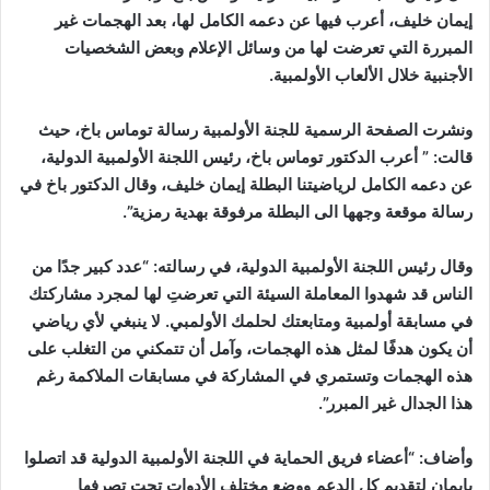
إيمان خليف، أعرب فيها عن دعمه الكامل لها، بعد الهجمات غير
المبررة التي تعرضت لها من وسائل الإعلام وبعض الشخصيات
الأجنبية خلال الألعاب الأولمبية.
ونشرت الصفحة الرسمية للجنة الأولمبية رسالة توماس باخ، حيث
قالت: ” أعرب الدكتور توماس باخ، رئيس اللجنة الأولمبية الدولية،
عن دعمه الكامل لرياضيتنا البطلة إيمان خليف، وقال الدكتور باخ في
رسالة موقعة وجهها الى البطلة مرفوقة بهدية رمزية”.
وقال رئيس اللجنة الأولمبية الدولية، في رسالته: “عدد كبير جدًا من
الناس قد شهدوا المعاملة السيئة التي تعرضتِ لها لمجرد مشاركتك
في مسابقة أولمبية ومتابعتك لحلمك الأولمبي. لا ينبغي لأي رياضي
أن يكون هدفًا لمثل هذه الهجمات، وآمل أن تتمكني من التغلب على
هذه الهجمات وتستمري في المشاركة في مسابقات الملاكمة رغم
هذا الجدال غير المبرر”.
وأضاف: “أعضاء فريق الحماية في اللجنة الأولمبية الدولية قد اتصلوا
بإيمان لتقديم كل الدعم ووضع مختلف الأدوات تحت تصرفها