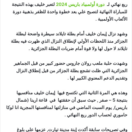
ربع نهائي لـ
دورة أولمبياد باريس 2024
لتعبر خليف بهذه النتيجة
للمباراة النهائية لتصبح علي بعد خطوة واحدة للظفر بذهبية دورة
الألعاب الأولمبية .
وشهد نزال إيمان خليف أمام بطلة تايلاند سيطرة واضحة لبطلة
الجزائر منذ اللحظات الأولي لإنطلاق النزال الذي ظهرت فيه بطلة
تايلاند لا حول لها ولا قوة أمام ضربات البطلة الجزائرية .
وشهدت حلبة ملعب رولان جاروس حضور كبير من قبل الجماهير
الجزائرية التي ظلت تشجع بطلة الجزائر من قبل إنطلاق النزال
وتقديم الدعم المعنوي الكبير لها .
وهذه هي المرة الثانية التي تكتسح فيها إيمان خليف منافسيها
بنتيجة 5 – صفر , حيث سبق أن حققتها في قاعة ارينا (شمال
باريس), يوم السبت الماضي في منازلتها لمنافستها المجرية انا لوكا
حاموري لحساب الدور ربع النهائي .
وفي تصريحات سابقة أكدت إبنة مدينة تيارت, عزمها على بلوغ