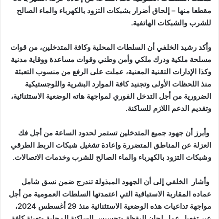
مقطعا منها – إلحاق أضرار بشبكات التزود بالكهرباء والماء الصالح
للشرب والشبكات الهاتفية.
وأكد رشيد الخلفي أن السلطات المحلية وكافة المتدخلين، من قوات
مسلحة ملكية ودرك ملكي وأمن وطني وقوات مساعدة ووقاية مدنية
وكذا الإدارات التقنية المعنية، عملت على الرفع من منسوب التعبئة
منذ اللحظات الأولى وتجنيد كافة الموارد البشرية واللوجستيكية
الضرورية من أجل التدخل الفوري لمواجهة هاته الوضعية الاستثنائية،
وتقديم الدعم اللازم للساكنة.
وأبرز أن جهود جميع المتدخلين تستمر لحدود الساعة من أجل فك
العزلة عن المناطق المتضررة وإعادة تشغيل شبكات الربط الطرقي
وشبكات التزود بالكهرباء والماء الصالح للشرب وخدمات الاتصالات.
وأشار الخلفي إلى أن الجهود المبذولة تندرج ضمن نسق شامل
عماده المقاربة الاستباقية التي اعتمدتها السلطات العمومية من أجل
مواجهة تداعيات هذه الوضعية الاستثنائية منذ 29 أغسطس 2024،
عبر تفعيل عمل لجان اليقظة وتحسيس الساكنة المحلية وتعبئة كافة