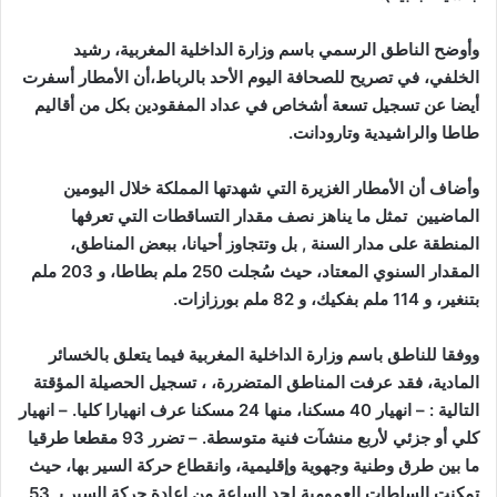
وأوضح الناطق الرسمي باسم وزارة الداخلية المغربية، رشيد
الخلفي، في تصريح للصحافة اليوم الأحد بالرباط،أن الأمطار أسفرت
أيضا عن تسجيل تسعة أشخاص في عداد المفقودين بكل من أقاليم
طاطا والراشيدية وتارودانت.
وأضاف أن الأمطار الغزيرة التي شهدتها المملكة خلال اليومين
الماضيين تمثل ما يناهز نصف مقدار التساقطات التي تعرفها
المنطقة على مدار السنة , بل وتتجاوز أحيانا، ببعض المناطق،
المقدار السنوي المعتاد، حيث سُجلت 250 ملم بطاطا، و 203 ملم
بتنغير، و 114 ملم بفكيك، و 82 ملم بورزازات.
ووفقا للناطق باسم وزارة الداخلية المغربية فيما يتعلق بالخسائر
المادية، فقد عرفت المناطق المتضررة، ، تسجيل الحصيلة المؤقتة
التالية : – انهيار 40 مسكنا، منها 24 مسكنا عرف انهيارا كليا. – انهيار
كلي أو جزئي لأربع منشآت فنية متوسطة. – تضرر 93 مقطعا طرقيا
ما بين طرق وطنية وجهوية وإقليمية، وانقطاع حركة السير بها، حيث
تمكنت السلطات العمومية لحد الساعة من إعادة حركة السير بـ 53