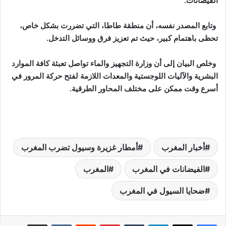
الفيضانات.
وتابع المصدر نفسه، أن منطقة طاطا، التي تضررت بشكل خاص،
تحظى باهتمام كبير، حيث تم تعزيز فرق ووسائل التدخل.
وخلص البيان إلى أن وزارة التجهيز والماء تواصل تعبئة كافة الموارد
البشرية والآليات اللوجستية والمعدات اللازمة لفتح حركة المرور في
أسرع وقت ممكن على مختلف المحاور الطرقية.
أخبار المغرب
أمطار غزيرة وسيول تضرب المغرب
الفيضانات في المغرب
المغرب
ضحايا السيول في المغرب
لينكدإن
‏Tumblr
بينتيريست
‏Reddit
‏VKontakte
مشاركة عبر البريد