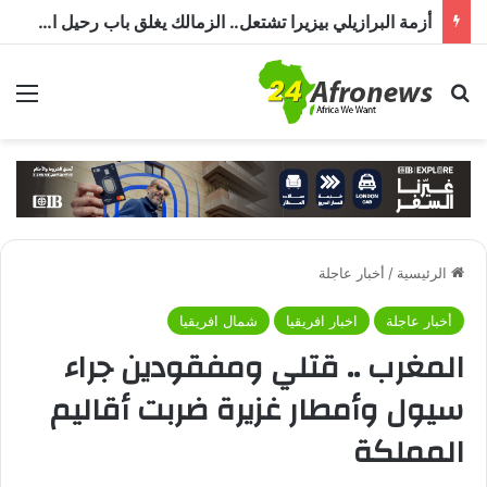
أزمة البرازيلي بيزيرا تشتعل.. الزمالك يغلق باب رحيل اللاعب ويؤكد : « لن ندخل في مفاوضات بشأن أي عروض »
بحث عن
الق
الرئيسية
/
أخبار عاجلة
أخبار عاجلة
اخبار افريقيا
شمال افريقيا
المغرب .. قتلي ومفقودين جراء
سيول وأمطار غزيرة ضربت أقاليم
المملكة