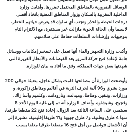
الوسائل الضرورية بالمناطق المحتمل تضررها. وأهابت وزارة
الداخلية المغربية بالسكان وزوار المناطق المعنية باتخاذ أقصى
درجات الحيطة والحذر وتجنب أيِ سلوك قد يعرض حياتهم للخطر،
لاسيما وأن الحالة الجوية مازالت غير مستقرة، مع الالتزام التام
بتوجيهات وإرشادات السلطات حفاظا على سلامتهم.
وأكدت وزارة التجهيز والماء أنها تعمل على تسخير إمكانيات ووسائل
هامة لإعادة فتح حركة المرور بعد الفيضانات والأمطار الغزيرة التي
شهدتها بعض جهات المملكة، وفق ما أفاد به بيان للوزارة
.
وأوضحت الوزارة أن مصالحها قامت بشكل عاجل، بتعبئة حوالي 200
مورد بشري و96 آلية لجرف التربة في أقاليم ومناطق زاكورة، و
ورزازات، وتنغير، وطاطا، وميدلت، وتارودانت، وكلميم وآسا زاك،
وفجيج، وشيشاوة. وأضاف الوزارة أنه تم إلى غاية اليوم الأحد 8
سبتمبر، على الساعة الثالثة بعد الزوال، إعادة فتح 22 مقطعا طرقيا،
منها 4 طرق وطنية، و7 طرق جهوية و11 طريقا إقليمية، مشيرة إلى
أن الأشغال تتواصل من أجل فتح 16 مقطعا طرقيا مغلقا بسبب