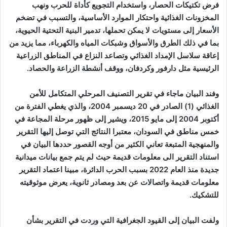
فرض تكتيكات الحصار، واستخدام التجويع كأداة للحرب ونهب
المخزونات الغذائية واحتكار الموارد الأساسية، والتسبب في تضخم
الأسعار إلى مستويات لا يمكن تحملها، تدمير البنية التحتية الحيوية،
بما في ذلك الطرق والأسواق وشبكات المياه والكهرباء، مما يزيد من
إعاقة سلاسل الإمداد الغذائي وتصاعد النزاع في المناطق الزراعية
الرئيسية مثل دارفور وكردفان، ووقف أنشطة الزراعة والحصاد.
وفند البيان ماجاء في تقرير التصنيف المرحلي المتكامل للأمن
الغذائي (1) الصادر في 20 ديسمبر 2004، والذي يغطي الفترة من
أكتوبر 2004 إلى مايو 2015، ويشير إلى ظهور مرحلة المجاعة في
خمس مناطق في السودان، معتبرا النتائج التي توصل إليها التقرير
والمنهجية المتبعة تعاني الكثير من أوجه القصور حددها البيان في
استناد التقرير الى معلومات قديمة حيث لم يتم جمع بيانات ميدانية
جديدة منذ العام 2022 بسبب الحرب الدائرة، مبينا اعتماد التقرير
معلومات قديمة واتصالات عن بعد ومصادر ثانوية، يعرض موثوقيته
للتشكيك.
ولفت البيان إلى القيود الجغرافية التي وردت في التقرير بشأن