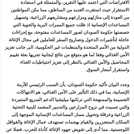
الافتراضات التي اعتمد عليها التقرير، والمتمثلة في استعادة
الاستقرار حيث استقرت العديد من المناطق، مما مكن المواطنين
من العودة إلى منازلهم ومزارعهم ومشاريعهم الزراعية، وتسهيل
المساعدات الإنسانية اذ ظلت جميع الممرات البرية والجوية التي
خصصتها حكومة السودان لعبور المساعدات مفتوحة، مع إجراءات
عاجلة لتأشيرات الدخول وتصاريح السفر للعاملين في مجال الإغاثة
الدولية من الأمم المتحدة والمنظمات غير الحكومية، الى جانب تعزيز
الأمن الغذائي وفقا لما هو متوقع من نتائج ايجابية تجريها بعثة تقييم
المحاصيل والأمن الغذائي بالنظر إلى تعزيز احتياطيات الغذاء
واستقرار أسعار السوق.
وجدد البيان تأكيد حكومة السودان، بأن السبب الرئيسي للأزمة
الإنسانية، بما في ذلك التأثير على الأمن الغذائي، هو الانتهاكات
الجسيمة والممنهجة التي ترتكبها ميليشيا الدعم السريع المتمردة
والتي تسببت في نزوح المزارعين والتدمير المتعمد للبنية التحتية
الزراعية وعرقلة وتحويل مسار المساعدات الإنسانية الموجهة إلى
السكان المتضررين والقيام بهجمات تستهدف عمال الإغاثة والقوافل
اللوجستية، مما أدى إلى تقويض جهود الإغاثة كأداة للحرب، فضلا عن