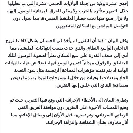
إحدى عشرة ولاية من جملة الولايات الخمس عشرة التي تم تحليلها
خلال التقرير متأثرة بالحرب ولا يمكن للفرق الميدانية الوصول إليها،
ولا تزال سبع منها تحت حصار المليشيا المتمردة، مما يحول دون
التواصل المباشر مع السكان المتضررين.
وقال البيان ” كما أن التقرير لم يأخذ في الحسبان بشكل كاف النزوح
الداخلي الواسع النطاق والذي حدث بسبب إنتهاكات المليشيا، مما
أدى إلى ضعف القدرة على تتبع السكان نظراً لصعوبة الوصول لتلك
المناطق والوقوف ميدانياً لتقييم الوضع فيها، فضلا عن غياب البيانات
الهامة اذ يتم تقييم مؤشرات المجاعة الرئيسية مثل سوء التغذية
الحاد ومعدلات الوفيات من خلال المسوحات الميدانية، مما يقوض
مصداقية النتائج التي خلص إليها التقرير.
وتطرق البيان إلى الأخطاء الإجرائية التي وقع فيها التقرير، حيث تم
وضع اللمسات الأخيرة على التقرير دون موافقة الفريق الفني
الوطني السوداني، وتم تسريبه قبل الأوان إلى وسائل الإعلام، مما
أثار مخاوف بشأن الشفافية والنزاهة الإجرائية.