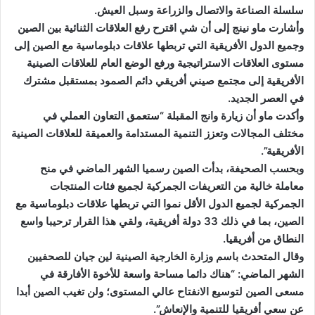
سلسلة الصناعة والاتصال والزراعة وسبل العيش.
وأشارت ماو نينج إلى أن شي اقترح رفع العلاقات الثنائية بين الصين
وجميع الدول الأفريقية التي تربطها علاقات دبلوماسية مع الصين إلى
مستوى العلاقات الاستراتيجية ورفع الوضع العام للعلاقات الصينية
الأفريقية إلى مجتمع صيني أفريقي دائم الصمود بمستقبل مشترك
في العصر الجديد.
وأكدت ماو أن زيارة وانج المقبلة “ستعمق التعاون العملي في
مختلف المجالات وتعزز التنمية المستدامة والعميقة للعلاقات الصينية
الأفريقية”.
وبحسب الصحيفة، بدأت الصين رسميا الشهر الماضي في منح
معاملة خالية من التعريفات الجمركية لجميع فئات المنتجات
الجمركية لجميع الدول الأقل نموا التي تربطها علاقات دبلوماسية مع
الصين، بما في ذلك 33 دولة أفريقية، ولقي هذا القرار ترحيبا واسع
النطاق من أفريقيا.
وقال المتحدث باسم وزارة الخارجية الصينية لين جيان للصحفيين
الشهر الماضي: “هناك دائما مساحة واسعة للأخوة الأفارقة في
مسعى الصين لتوسيع الانفتاح عالي المستوى؛ ولن تغيب الصين أبدا
عن سعي أفريقيا للتنمية والإنعاش”.