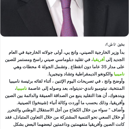
بكين /أ ش أ/
بدأ وزير الخارجية الصيني، وانج يي، أولى جولاته الخارجية في العام
الجديد إلى
أفريقيا
، في تقليد دبلوماسي صيني راسخ ومستمر للصين
على مدار 35 عاما دون انقطاع , وتشمل الجولة 4 محطات وهي
ناميبيا
والكونغو الديمقراطية وتشاد ونيجيريا.
وأوضح وانج ، في تصريحات اليوم الإثنين ، أثناء لقائه برئيسة ناميبيا
المنتخبة، نيتومبو ناندي-نديتواه، بعد وصوله إلى عاصمة
ناميبيا
،
ويندهوك، أن هذا التقليد ينبع من الصداقة العميقة والدائمة بين الصين
وأفريقيا، وذلك بحسب ما أوردت وكالة أنباء (شينخوا) الصينية.
وأضاف ” سواء من خلال الكفاح من أجل الاستقلال الوطني والتحرر
أو خلال السعي نحو التنمية المشتركة من خلال التعاون المتبادل، فقد
كانت الصين وأفريقيا متفهمتين وداعمتين لبعضهما البعض بشكل