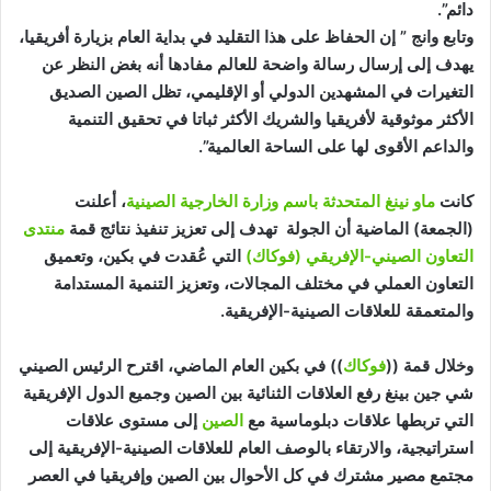
دائم”.
وتابع وانج ” إن الحفاظ على هذا التقليد في بداية العام بزيارة أفريقيا،
يهدف إلى إرسال رسالة واضحة للعالم مفادها أنه بغض النظر عن
التغيرات في المشهدين الدولي أو الإقليمي، تظل الصين الصديق
الأكثر موثوقية لأفريقيا والشريك الأكثر ثباتا في تحقيق التنمية
والداعم الأقوى لها على الساحة العالمية”.
كانت
ماو نينغ المتحدثة باسم وزارة الخارجية الصينية
، أعلنت
(الجمعة) الماضية أن الجولة تهدف إلى تعزيز تنفيذ نتائج قمة
منتدى
التعاون الصيني-الإفريقي (فوكاك)
التي عُقدت في بكين، وتعميق
التعاون العملي في مختلف المجالات، وتعزيز التنمية المستدامة
والمتعمقة للعلاقات الصينية-الإفريقية.
وخلال قمة ((
فوكاك
)) في بكين العام الماضي، اقترح الرئيس الصيني
شي جين بينغ رفع العلاقات الثنائية بين الصين وجميع الدول الإفريقية
التي تربطها علاقات دبلوماسية مع
الصين
إلى مستوى علاقات
استراتيجية، والارتقاء بالوصف العام للعلاقات الصينية-الإفريقية إلى
مجتمع مصير مشترك في كل الأحوال بين الصين وإفريقيا في العصر