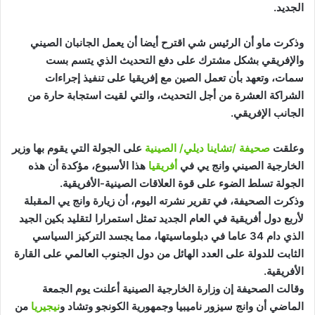
الجديد.
وذكرت ماو أن الرئيس شي اقترح أيضا أن يعمل الجانبان الصيني
والإفريقي بشكل مشترك على دفع التحديث الذي يتسم بست
سمات، وتعهد بأن تعمل الصين مع إفريقيا على تنفيذ إجراءات
الشراكة العشرة من أجل التحديث، والتي لقيت استجابة حارة من
الجانب الإفريقي.
وعلقت
صحيفة /تشاينا ديلي/ الصينية
على الجولة التي يقوم بها وزير
الخارجية الصيني وانج يي في
أفريقيا
هذا الأسبوع، مؤكدة أن هذه
الجولة تسلط الضوء على قوة العلاقات الصينية-الأفريقية.
وذكرت الصحيفة، في تقرير نشرته اليوم، أن زيارة وانج يي المقبلة
لأربع دول أفريقية في العام الجديد تمثل استمرارا لتقليد بكين الجيد
الذي دام 34 عاما في دبلوماسيتها، مما يجسد التركيز السياسي
الثابت للدولة على العدد الهائل من دول الجنوب العالمي على القارة
الأفريقية.
وقالت الصحيفة إن وزارة الخارجية الصينية أعلنت يوم الجمعة
الماضي أن وانج سيزور ناميبيا وجمهورية الكونجو وتشاد و
نيجيريا
من