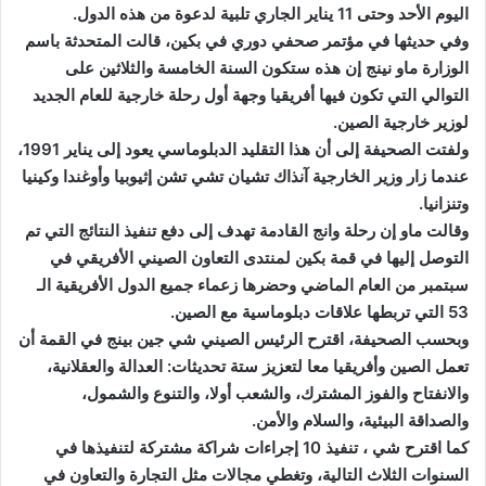
اليوم الأحد وحتى 11 يناير الجاري تلبية لدعوة من هذه الدول.
وفي حديثها في مؤتمر صحفي دوري في بكين، قالت المتحدثة باسم
الوزارة ماو نينج إن هذه ستكون السنة الخامسة والثلاثين على
التوالي التي تكون فيها أفريقيا وجهة أول رحلة خارجية للعام الجديد
لوزير خارجية الصين.
ولفتت الصحيفة إلى أن هذا التقليد الدبلوماسي يعود إلى يناير 1991،
عندما زار وزير الخارجية آنذاك تشيان تشي تشن إثيوبيا وأوغندا وكينيا
وتنزانيا.
وقالت ماو إن رحلة وانج القادمة تهدف إلى دفع تنفيذ النتائج التي تم
التوصل إليها في قمة بكين لمنتدى التعاون الصيني الأفريقي في
سبتمبر من العام الماضي وحضرها زعماء جميع الدول الأفريقية الـ
53 التي تربطها علاقات دبلوماسية مع الصين.
وبحسب الصحيفة، اقترح الرئيس الصيني شي جين بينج في القمة أن
تعمل الصين وأفريقيا معا لتعزيز ستة تحديثات: العدالة والعقلانية،
والانفتاح والفوز المشترك، والشعب أولا، والتنوع والشمول،
والصداقة البيئية، والسلام والأمن.
كما اقترح شي ، تنفيذ 10 إجراءات شراكة مشتركة لتنفيذها في
السنوات الثلاث التالية، وتغطي مجالات مثل التجارة والتعاون في