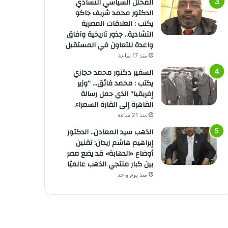
المحلل السياسي التشادي
الدكتور محمد شريف جاكو
يكتب : العلاقات المصرية
التشادية.. جذور تاريخية وآفاق
واعدة للتعاون في المستقبل
منذ 17 ساعة
السفير دكتور محمد حجازي
يكتب : محمد فائق… “وزير
إفريقيا” الذي حمل رسالة
القاهرة إلى القارة السمراء
منذ 21 ساعة
الذهب سيد المعادن.. الدكتور
إبراهيم هاشم زيدان: تقنين
أوضاع «الدهابة» قد يضع مصر
بين كبار منتجي الذهب عالميًا
منذ يوم واحد