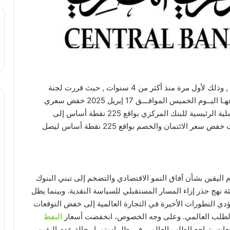
منذ أكثر من 4 سنوات , حيث قررت لجنة
في اجتماعهـا اليــوم الخميس الموافـــق 17 إبريل 2025 خفض سعري
عائد الإيداع والإقراض ” الفائدة ” لليلة واحدة وسعر العملية الرئيسية للبنك المركزي بواقع 225 نقطة أساس إلى
25.00% و26.00% و25.50%، على الترتيب , كما قررت خفض سعر الائتمان والخصم بواقع 225 نقطة أساس ليصل
اليقين بشأن آفاق النمو الاقتصادي والتضخم إلى تبني البنوك
 نهج حذر إزاء المسار المستقبلي للسياسة النقدية. وبينما يظل
تؤدي التطورات الأخيرة في التجارة العالمية إلى خفض التوقعات
طلب العالمي. وعلى وجه الخصوص، انخفضت أسعار
النفط
ات بتراجع الطلب العالمي في ظل استمرار حالة عدم اليقين