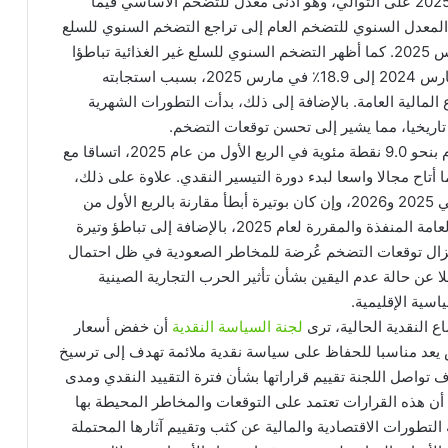
السنوي العام والأساسي إلى 13.6٪ و9.4٪ في مارس 2025 على التوالي، وهو أدنى معدل للتضخم الأساسي فيما
لمعدل السنوي للتضخم العام إلى تراجع التضخم السنوي للسلع
الغذائية من 45,0٪ في مارس 2024 إلى 6.6٪ في مارس 2025. كما أظهر التضخم السنوي للسلع غير الغذائية تباطؤا
نسبيا في اتجاه الانخفاض، حيث تراجع من 25.7٪ في مارس 2024 إلى 18.9٪ في مارس 2025، بسبب استجابته
لمالية العامة. بالإضافة إلى ذلك، بدأت التطورات الشهرية
 تاريخيا، مما يشير إلى تحسن توقعات التضخم.
وأدى الانخفاض الحاد في المعدل السنوي للتضخم العام بنحو 9.0 نقطة مئوية في الربع الأول من عام 2025، اتساقا مع
 أتاح مجالا واسعا لبدء دورة التيسير النقدي. علاوة على ذلك،
من المتوقع أن يستمر التضخم في الانخفاض خلال عامي 2025 و2026، وإن كان بوتيرة أبطأ مقارنة بالربع الأول من
عام 2025 بسبب تأثير إجراءات ضبط الأوضاع المالية العامة المنفذة والمقررة لعام 2025، بالإضافة إلى تباطؤ وتيرة
 تزال توقعات التضخم عُرضة للمخاطر الصعودية في ظل احتمال
لا عن حالة عدم اليقين بشأن تأثير الحرب التجارية الصينية
سية الإقليمية.
ع النقدية الحالية، ترى
لجنة السياسة النقدية
أن خفض أسعار
بنك المركزي بواقع 225 نقطة أساس يعد مناسبا للحفاظ على سياسة نقدية ملائمة تهدف إلى ترسيخ
تواصل اللجنة تقييم قراراتها بشأن فترة التقييد النقدي ومدى
ن هذه القرارات تعتمد على التوقعات والمخاطر المحيطة بها
لتطورات الاقتصادية والمالية عن كثب وتقييم آثارها المحتملة