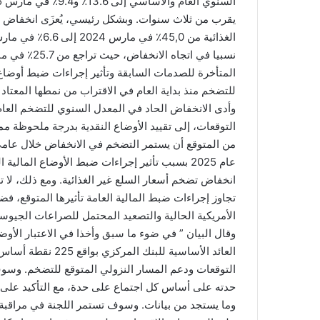
يقرب من ثلاث سنوات. وبشكل رئيسي، يُعزَى انخفاض ا
المتأخرة للصدمات السابقة وتأثير إجراءات ضبط أوضاع ا
للتضخم منذ بداية العام في الاقتراب من نمطها المعتاد
التوقعات، إلى تقييد الأوضاع النقدية بدرجة ملحوظة مما
انخفاض تضخم أسعار السلع غير الغذائية. ومع ذلك، لا
تجاوز إجراءات ضبط المالية العامة تأثيرها المتوقع، فض
الأمريكية الحالية والتصعيد المحتمل للصراعات الجيوسيا
وقال البيان ” في ضوء ما سبق وأخذا في الاعتبار الأوضا
العائد الأساسية لل
التوقعات ودعم المسار النزولي المتوقع للتضخم. وسوف 
حدته على أساس كل اجتماع على حدة، مع التأكيد على أ
وما يستجد من بيانات. وسوف تستمر اللجنة في مراقبة ا