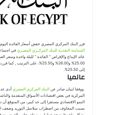
قرر البنك المركزي المصري خفض أسعار الفائدة اليوم , وذلك لأول مرة 
السياسة النقديـة للبنك المركــزي المصـري
إلى 25.50%.
عالميا
ووفقا لبيان صادر عن
البنك المركزي المصري
أدى عدم 
المركزية في بعض اقتصادات الأسواق المتقدمة والناشئة
النمو الاقتصادي مستقرا إلى حد كبير، من المتوقع أن 
بسبب المخاوف من اضطراب سلاسل التوريد وضعف ال
بشكل ملحوظ نتيجة عوامل مرتبطة بجانب العرض وتوقع