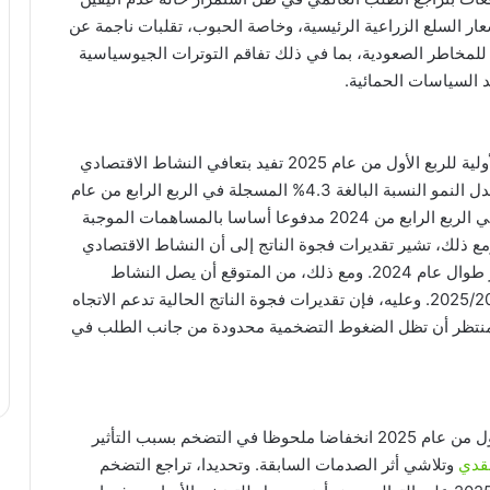
ر السلع الزراعية الرئيسية، وخاصة الحبوب، تقلبات ناجمة عن
 للمخاطر الصعودية، بما في ذلك تفاقم التوترات الجيوسياسية
د السياسات الحمائية.
أما على الصعيد المحلي، أوضح البيان أن المؤشرات الأولية للربع الأول من عام 2025 تفيد بتعافي النشاط الاقتصادي
على نحو مستدام للربع الرابع على التوالي، إذ تجاوز معدل النمو النسبة البالغة 4.3% المسجلة في الربع الرابع من عام
2024. وقد جاء نمو الناتج المحلي الإجمالي الحقيقي في الربع الرابع من 2024 مدفوعا أساسا بالمساهمات الموجبة
ومع ذلك، تشير تقديرات فجوة الناتج إلى أن النشاط الاقتصادي
الفعلي لا يزال دون طاقته القصوى رغم النمو المستمر طوال عام 2024. ومع ذلك، من المتوقع أن يصل النشاط
الاقتصادي إلى طاقته القصوى بنهاية السنة المالية 2025/2026. وعليه، فإن تقديرات فجوة الناتج الحالية تدعم الاتجاه
المنتظر أن تظل الضغوط التضخمية محدودة من جانب الطلب في
وقال البيان ” وبالنسبة للتضخم السنوي، شهد الربع الأول من عام 2025 انخفاضا ملحوظا في التضخم بسبب التأثير
نقدي
وتلاشي أثر الصدمات السابقة. وتحديدا، تراجع التضخم