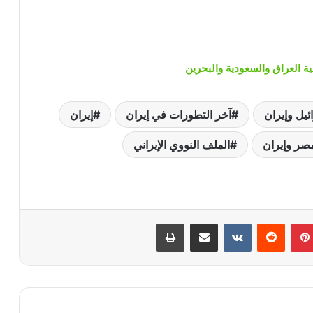
ة العراق والسعودية والبحرين
ئيل وإيران
آخر التطورات في إيران
إيران
مصر وإيران
الملف النووي الإيراني
بينتيريست
‏Reddit
‏VKontakte
مشاركة عبر البريد
طباعة