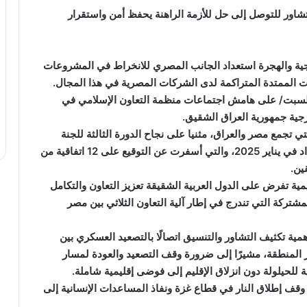
تشاور للتوصل إلى حل للأزمة الراهنة يحفظ أمن واستقرار
رجية والهجرة استعداد الجانب المصري للانخراط في المشروعات
ات الممتدة المتراكمة لدى الشركات المصرية في هذا المجال.
 /السبت/ على هامش اجتماعات منظمة التعاون الإسلامي في
جية جمهورية العراق الشقيق.
لتي تجمع مصر والعراق، مثنيا على نجاح الدورة الثالثة للجنة
العليا المصرية/العراقية المشتركة التي انعقدت في بغداد في يناير 2025، والتي أسفرت عن التوقيع على 12 اتفاقية من
ين.
مية تفرض على الدول العربية الشقيقة تعزيز التعاون والتكامل
مشتركة التي تندرج في إطار آلية التعاون الثلاثي بين مصر
ية تكثيف التشاور والتنسيق اتصالًا بالتصعيد العسكري بين
ر المنطقة، مشيرًا إلى ضرورة وقف التصعيد والعودة لمسار
للحيلولة دون انزلاق الإقليم إلى فوضى إقليمية شاملة.
وقف إطلاق النار في قطاع غزة ونفاذ المساعدات الإنسانية إلى