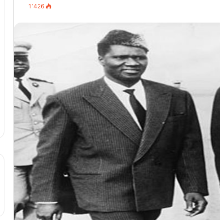
1٬426