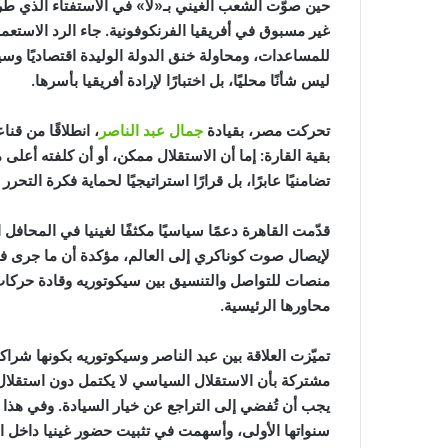
حين صوّت الشعب الغيني بـ«لا» في الاستفتاء الذي ط
غير مسبوق في أفريقيا الفرنكوفونية. جاء الرد الاست
للمساعدات، ومحاولة خنق الدولة الوليدة اقتصاديًا وسي
ليس شأنًا محليًا، بل اختبارًا لإرادة أفريقيا بأسرها.
تحركت مصر، بقيادة
جمال عبد الناصر
، انطلاقًا من قن
بقية القارة: إما أن الاستقلال ممكن، أو أن كلفته أعلى 
تضامنيًا عابرًا، بل قرارًا استراتيجيًا لحماية فكرة التحرر ذ
قدّمت القاهرة دعمًا سياسيًا مكثفًا لغينيا في المحافل
لإيصال صوت كوناكري إلى العالم، مؤكدة أن ما جرى ف
منصات للتواصل والتنسيق بين سيكوتوريه وقادة حركات 
محاورها الرئيسية.
تميّزت العلاقة بين عبد الناصر وسيكوتوريه بكونها شرا
مشتركة بأن الاستقلال السياسي لا يكتمل دون استقلال
يجب أن تُفضي إلى التراجع عن خيار السيادة. وفي هذا الإ
سنواتها الأولى، وأسهمت في تثبيت حضور غينيا داخل ال