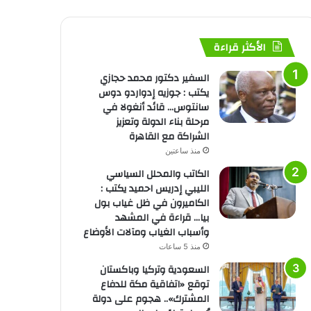
الأكثر قراءة
السفير دكتور محمد حجازي
يكتب : جوزيه إدواردو دوس
سانتوس… قائد أنغولا في
مرحلة بناء الدولة وتعزيز
الشراكة مع القاهرة
منذ ساعتين
الكاتب والمحلل السياسي
الليبي إدريس احميد يكتب :
الكاميرون في ظل غياب بول
بيا… قراءة في المشهد
وأسباب الغياب ومآلات الأوضاع
منذ 5 ساعات
السعودية وتركيا وباكستان
توقع «اتفاقية مكة للدفاع
المشترك».. هجوم على دولة