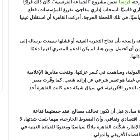
رحته
فرنسا
ضمن مشروع “الجماعة الفرنسية”، كان ذلك قرارًا
عماري قاسيًا: انسحاب إداري مفاجئ، تفريغ للمؤسسات، قطع
اسيًا. في تلك اللحظة الحرجة، أدركت القاهرة أن استقلال غينيا
اعة راسخة بأن نجاح التجربة الغينية أو فشلها سيبعث برسالة إلى
من أن تُحتمل. ومن هنا، لم يكن الدعم المصري لغينيا دعمًا
اتها.
 الدولية، وساهمت في كسر عزلتها، وفتحت منابرها الإعلامية
ي غينيا هو تعبير شرعي عن إرادة شعب. كما وفّرت مصر
التحرر الأفريقية، في سياق شبكة دعم كانت القاهرة أحد
كة مبادئ قبل أن تكون تحالف مصالح. فقد جمعتهما قناعة
 اقتصادي وثقافي، وأن الضغوط الخارجية، مهما بلغت شدتها، لا
طار، شكّلت القاهرة ملاذًا سياسيًا ومعنويًا للقيادة الغينية في
فضاء الأفريقي والدولي.