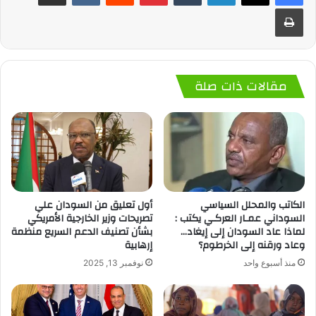
طباعة
مقالات ذات صلة
أول تعليق من السودان علي
الكاتب والمحلل السياسي
تصريحات وزير الخارجية الأمريكي
السوداني عمـار العركـي يكتب :
بشأن تصنيف الدعم السريع منظمة
لماذا عاد السودان إلى إيغاد…
إرهابية
وعاد ورقنه إلى الخرطوم؟
نوفمبر 13, 2025
منذ أسبوع واحد