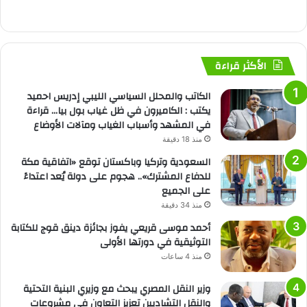
الأكثر قراءة
الكاتب والمحلل السياسي الليبي إدريس احميد
يكتب : الكاميرون في ظل غياب بول بيا… قراءة
في المشهد وأسباب الغياب ومآلات الأوضاع
منذ 18 دقيقة
السعودية وتركيا وباكستان توقع «اتفاقية مكة
للدفاع المشترك».. هجوم على دولة يُعد اعتداءً
على الجميع
منذ 34 دقيقة
أحمد موسى قريعي يفوز بجائزة دينق قوج للكتابة
التوثيقية في دورتها الأولى
منذ 4 ساعات
وزير النقل المصري يبحث مع وزيري البنية التحتية
والنقل التشاديين تعزيز التعاون في مشروعات