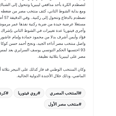
لتصطدم الكرة بأحد مدافعي ليبيريا وتتحول إلى الشبا
ومع بداية الشوط الثاني، كثف منتخب مصر من ضغطه ا
تصطدم
مستغلا عرضية جيدة من ضربة ركنية نفذها عمر مرموش
وأجرى فيتوريا عدة تغييرات في الشوط الثاني بإشرا
فؤاد وأيمن أشرف بدلا من محمود حمادة وإمام عاشور 
واصل منتخب مصر أداءه الجيد، ونجح أحمد حسن كوكا ف
93 احتسبها الحكم التونسي يوسف السرايري بعد لمس ا
مصر على ليبيريا بثلاثية نظيفة.
وكان المنتخب الوطني قد فاز كذلك على النيجر بثلاثة أ
الماضي، وذلك خلال الأجندة الدولية الحالية.
المنتخب المصري
روي فيتوريا
كرة 
منتخب مصر الأول