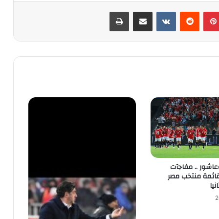
بينتيريست
‏Reddit
‏VKontakte
مشاركة عبر البريد
طباعة
اشور .. مفاجآت
ائمة منتخب مصر
نيا