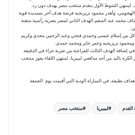
ك، لينتهي الشوط الأول بتقدم منتخب مصر بهدف دون رد.
لهجومي، وأهدر محمود تريزيجيه فرصة هدف آخر بتسديدة قوية
 بالدفاع وتتحول إلى ركنية.. وفي الدقيقة 57 أضاف محمد عبد المنعم الهدف الثاني لمصر بضربة رأسية متقنة
.
ك كل من إسلام عيسى وحمدي فتحي وعبد الرحمن مجدي وكريم
ومحمود تريزيجيه وعمر جابر ومحمد حمدي.
ي إضافة الهدف الثالث للفراعنة من ضربة جزاء في الدقيقة
لكرة باليد من أحد مدافعي ليبيريا، لينتهي اللقاء بفوز منتخب
هداف نظيفة، في المباراة الودية التي أقيمت يوم الجمعة
القدم
ليبيريا
منتخب مصر