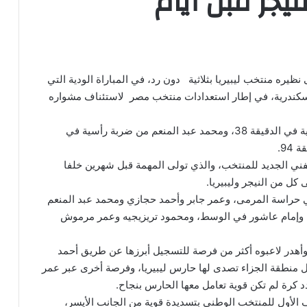
نيجر قبل أيام
ظيره منتخب ليبيريا بثلاثية دون رد، في المباراة الودية التي
إسكندرية، في إطار استعدادات منتخب مصر لاستئناف مشواره
سجل ثلاثية منتخب مصر، عمر مرموش من تسديدة قوية في الدقيقة 38، ومحمد عبد المنعم من ضربة رأسية في
الفني الجديد للمنتخب، والذي تولى المهمة قبل شهرين خلفا
كل من النيجر وليبيريا.
في حراسة المرمى، وعمر جابر وأحمد حجازي ومحمد عبد المنعم
 وإمام عاشور في الوسط، ومحمود تريزيجيه وعمر مرموش
هدر لاعبوه أكثر من فرصة للتسجيل أبرزها عن طريق أحمد
رة قوية من داخل منطقة الجزاء تصدى لها حارس ليبيريا، وفرصة أخرى عبر عمر
 الهدف الأول للمنتخب الوطني بتسديدة قوية من الجانب الأيسر،