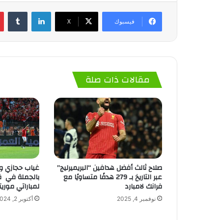
لينكدإن
‏Tumblr
فيسبوك
‫X
مقالات ذات صلة
صلاح ثالث أفضل هدافين “البريميرليج”
غياب حجازي وع
عبر التاريخ بـ 279 هدفًا متساويًا مع
بالجملة في ق
فرانك لامبارد
لمباراتي موريتا
نوفمبر 4, 2025
أكتوبر 2, 2024