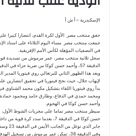
الودية عقب ثلاثية ال
الإسكندرية – أ ش أ
حقق منتخب مصر الأول لكرة القدم، انتصارا كبيرا على ن
جمعت منتخب مصر مساء اليوم الثلاثاء على استاد ال
في التصفيات المؤهلة لكأس الأمم الإفريقية.
الدقيقة 57، وأحمد حسن كوكا من ضربة جزاء في الدقيقة 94.
ويعد هذا الظهور الثاني للبرتغالي روي فيتوريا المدير 
لإيهاب جلال، حيث نجح فيتوريا في تحقيق انتصارين على 
بدأ روي فيتوريا اللقاء بتشكيل مكون محمد الشناوي 
ومحمد حمدي في الدفاع، وطارق حامد ومحمود حمادة
وأحمد حسن كوكا في الهجوم.
سيطر منتخب مصر تماما على مجريات الشوط الأول، وأ
حسن كوكا في الدقيقة 7، بعدما سدد ك
جابر الذي توغل من الجانب الأيمن في الدقيقة 23 وسدد كرة لم تكن قوية تعامل معها الحارس بنجاح.
وفي الدقيقة 38، تمكن عمر مرموش من تسجيل