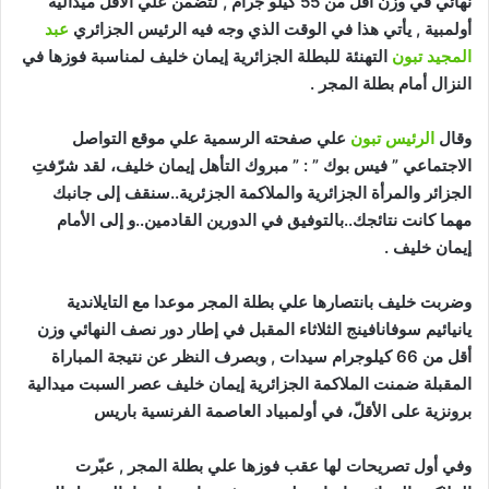
نهائي في وزن أقل من 55 كيلو جرام , لتضمن علي الأقل ميدالية
أولمبية , يأتي هذا في الوقت الذي وجه فيه الرئيس الجزائري
عبد
المجيد تبون
التهنئة للبطلة الجزائرية إيمان خليف لمناسبة فوزها في
النزال أمام بطلة المجر .
وقال
الرئيس تبون
علي صفحته الرسمية علي موقع التواصل
الاجتماعي ” فيس بوك ” : ” مبروك التأهل إيمان خليف، لقد شرّفتِ
الجزائر والمرأة الجزائرية والملاكمة الجزئرية..سنقف إلى جانبك
مهما كانت نتائجك..بالتوفيق في الدورين القادمين..و إلى الأمام
إيمان خليف .
وضربت خليف بانتصارها علي بطلة المجر موعدا مع التايلاندية
يانيائيم سوفانافينج الثلاثاء المقبل في إطار دور نصف النهائي وزن
أقل من 66 كيلوجرام سيدات , وبصرف النظر عن نتيجة المباراة
المقبلة ضمنت الملاكمة الجزائرية إيمان خليف عصر السبت ميدالية
برونزية على الأقلّ، في أولمبياد العاصمة الفرنسية باريس
وفي أول تصريحات لها عقب فوزها علي بطلة المجر , عبّرت