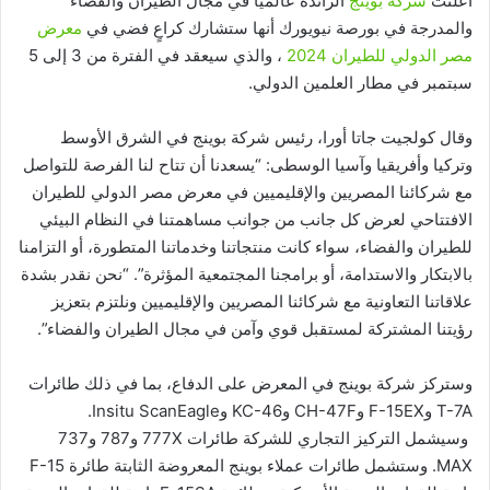
أعلنت
شركة بوينج
الرائدة عالميًا في مجال الطيران والفضاء
والمدرجة في بورصة نيويورك أنها ستشارك كراعٍ فضي في
معرض
مصر الدولي للطيران 2024
، والذي سيعقد في الفترة من 3 إلى 5
سبتمبر في مطار العلمين الدولي.
وقال كولجيت جاتا أورا، رئيس شركة بوينج في الشرق الأوسط
وتركيا وأفريقيا وآسيا الوسطى: “يسعدنا أن تتاح لنا الفرصة للتواصل
مع شركائنا المصريين والإقليميين في معرض مصر الدولي للطيران
الافتتاحي لعرض كل جانب من جوانب مساهمتنا في النظام البيئي
للطيران والفضاء، سواء كانت منتجاتنا وخدماتنا المتطورة، أو التزامنا
بالابتكار والاستدامة، أو برامجنا المجتمعية المؤثرة”. “نحن نقدر بشدة
علاقاتنا التعاونية مع شركائنا المصريين والإقليميين ونلتزم بتعزيز
رؤيتنا المشتركة لمستقبل قوي وآمن في مجال الطيران والفضاء”.
وستركز شركة بوينج في المعرض على الدفاع، بما في ذلك طائرات
T-7A وF-15EX وCH-47F وKC-46 وInsitu ScanEagle.
وسيشمل التركيز التجاري للشركة طائرات 777X و787 و737
MAX. وستشمل طائرات عملاء بوينج المعروضة الثابتة طائرة F-15