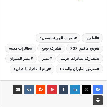
العلمين
القوات الجوية المصرية
بوينج ماكس 737
شركة بوينج
طائرات مدنية
مشاركة بطائرات حربية
مصر
مصر للطيران
معرض الطيران والفضاء
وينج للطائرات التجارية
لينكدإن
‏Tumblr
بينتيريست
‏Reddit
‏VKontakte
مشاركة عبر البريد
طباعة