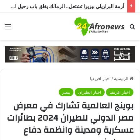
أزمة البرازيلي بيزيرا تشتعل.. الزمالك يغلق باب رحيل اللاعب ويؤكد : « لن ندخل في مفاوضات بشأن أي عروض »
بحث عن
الق
الرئيسية
/
اخبار افريقيا
اخبار افريقيا
اخبار الطيران
مصر
بوينج العالمية تشارك في معرض
مصر الدولي للطيران 2024 بطائرات
عسكرية ومدينة وانظمة دفاع