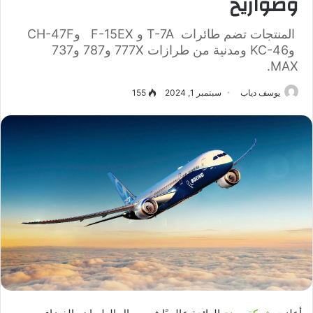
وصواريخ
المنتجات تضم طائرات T-7A و F-15EX وCH-47F
وKC-46 ومدنية من طرازات 777X و787 و737
MAX.
يوسف دياب
سبتمبر 1, 2024
155