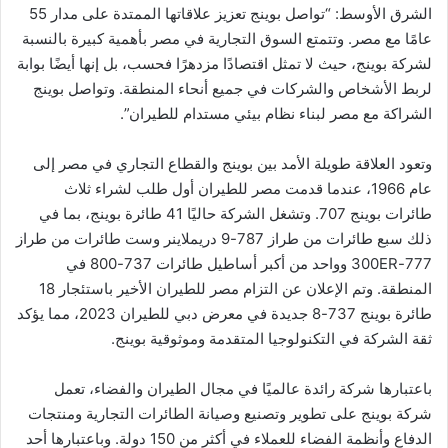
الشرق الأوسط: “تواصل بوينج تعزيز علاقاتها الممتدة على مدار 55
عامًا مع مصر. وتتمتع السوق التجارية في مصر بأهمية كبيرة بالنسبة
لشركة بوينج، حيث لا تمثل اقتصادًا مزدهرًا فحسب، بل إنها أيضًا بوابة
لربط الأشخاص والشركات في جميع أنحاء المنطقة. وتواصل بوينج
الشراكة مع مصر لبناء نظام بيئي مستدام للطيران”.
وتعود العلاقة طويلة الأمد بين بوينج والقطاع التجاري في مصر إلى
عام 1966، عندما قدمت مصر للطيران أول طلب لشراء ثلاث
طائرات بوينج 707. وتشغل الشركة حاليًا 41 طائرة بوينج، بما في
ذلك سبع طائرات من طراز 787-9 دريملاينر وست طائرات من طراز
777-300ER وواحد من أكبر أساطيل طائرات 737-800 في
المنطقة. وتم الإعلان عن التزام مصر للطيران الأخير باستئجار 18
طائرة بوينج 737-8 جديدة في معرض دبي للطيران 2023، مما يؤكد
ثقة الشركة في التكنولوجيا المتقدمة وموثوقية بوينج.
باعتبارها شركة رائدة عالميًا في مجال الطيران والفضاء، تعمل
شركة بوينج على تطوير وتصنيع وصيانة الطائرات التجارية ومنتجات
الدفاع وأنظمة الفضاء للعملاء في أكثر من 150 دولة. وباعتبارها أحد