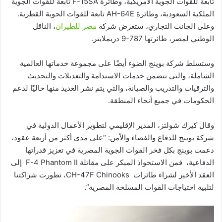
تابعة للقوات الجوية الأمريكية، وطائرة F-15SA تابعة للقوات الجوية
الملكية السعودية، وطائرة AH-64E تابعة للقوات الجوية القطرية.
وعلى الجانب التجاري، ستعرض شركة
مصر للطيران
، الناقل
الوطني لمصر، طائرتها 787-9 دريملاينر.
وستسلط شركة بوينج الضوء أيضًا على مجموعة خدماتها العالمية
الشاملة، والتي تتضمن خدمات الاستدامة والتعديلات والتحديث
والترقيات والتدريب والصيانة، والتي يتم نشر العديد منها حاليًا لدعم
الحكومات في جميع أنحاء المنطقة.
وقال كيرك شولتز، المدير الإقليمي لتطوير الأعمال الدولية في
شركة بوينج للدفاع والفضاء والأمن: “على مدى أكثر من أربعة عقود،
دعمت بوينج بكل فخر القوات الجوية المصرية في تعزيز قدراتها
الدفاعية، فمن الاستحواذ المبكر على مقاتلة F-4 Phantom II إلى
العقد الأخير لشراء طائرات CH-47F Chinooks، تطورت شراكتنا
لتلبية احتياجات القوات المسلحة المصرية”.