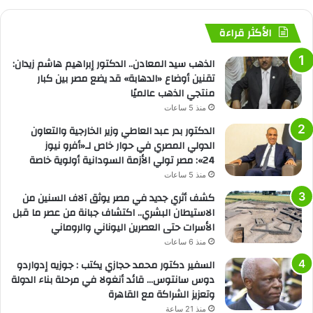
الأكثر قراءة
الذهب سيد المعادن.. الدكتور إبراهيم هاشم زيدان:
تقنين أوضاع «الدهابة» قد يضع مصر بين كبار
منتجي الذهب عالميًا
منذ 5 ساعات
الدكتور بدر عبد العاطي وزير الخارجية والتعاون
الدولي المصري في حوار خاص لـ«أفرو نيوز
24»: مصر تولي الأزمة السودانية أولوية خاصة
منذ 5 ساعات
كشف أثري جديد في مصر يوثق آلاف السنين من
الاستيطان البشري.. اكتشاف جبانة من عصر ما قبل
الأسرات حتى العصرين اليوناني والروماني
منذ 6 ساعات
السفير دكتور محمد حجازي يكتب : جوزيه إدواردو
دوس سانتوس… قائد أنغولا في مرحلة بناء الدولة
وتعزيز الشراكة مع القاهرة
منذ 21 ساعة