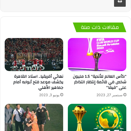
مقالات ذات صلة
“كأس العالم للأندية” 1.5 مليون
نهائي أفريقيا.. استاد القاهرة
شخص في قائمة إنتظار التذاكر
يكشف موعد فتح أبوابه أمام
على “فيفا”
جماهير الأهلي
سبتمبر 27, 2023
يونيو 3, 2023