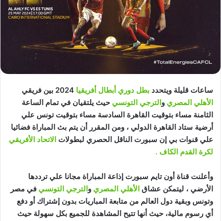
ساعات قليلة ويتحدد
بطل دوري أبطال أفريقيا
2024 بين فريقي
الأهلي المصري
و
الترجي التونسي
حيث يلتقيان في تمام الساعة
الثامنة مساء بتوقيت القاهرة السادسة مساء بتوقيت تونس علي
أرضية ستاد القاهرة الدولي ، ومن المقرر أن يتم بث المباراة فضائيا
علي قنوات بي إن سبورت الناقل الحصري لبطولات
الاتحاد الأفريقي
لكرة القدم الكاف .
وأعلنت قناة أون تايم سبورت إذاعة المباراة مجانا علي ترددها
الأرضي ، ليتمكن عشاق
الأهلي المصري
و
الترجي التونسي
في مصر
وتونس وبقية دول العالم من متابعة المباريات بدون إشتراك أو دفع
أي رسوم مالية، حيث أنها تتيح المشاهدة للجميع بكل سهولة حيث