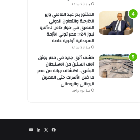
منذ 23 ساعة
الدكتور بدر عبد العاطي وزير
الخارجية والتعاون الدولي
المصري في حوار خاص لـ«أفرو
نيوز 24»: مصر تولي الأزمة
السودانية أولوية خاصة
منذ 23 ساعة
كشف أثري جديد في مصر يوثق
آلاف السنين من الاستيطان
البشري.. اكتشاف جبانة من عصر
ما قبل الأسرات حتى العصرين
اليوناني والروماني
منذ يوم واحد
‫X
فيسبوك
لينكدإن
‫YouTube