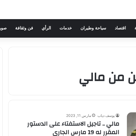
اقتصاد
سياحة وطيران
خدمات
الرأي
فن وثقافة
صور 
ين من مالي
يوسف دياب
مارس 11, 2023
مالي .. تاجيل الاستفتاء على الدستور
المقرر له 19 مارس الجاري