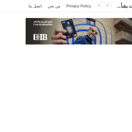
أزمة البرازيلي بيزيرا تشتعل.. الزمالك يغلق باب رحيل اللاعب ويؤكد : « لن ندخل في مفاوضات بشأن أي عروض »
Privacy Policy
من نحن
اتصل بنا