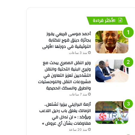
الأكثر قراءة
أحمد موسى قريعي يفوز
بجائزة دينق قوج للكتابة
التوثيقية في دورتها الأولى
منذ 3 ساعات
وزير النقل المصري يبحث مع
وزيري البنية التحتية والنقل
التشاديين تعزيز التعاون في
مشروعات النقل واللوجستيات
والطرق والسكك الحديدية
منذ 7 ساعات
أزمة البرازيلي بيزيرا تشتعل..
الزمالك يغلق باب رحيل اللاعب
ويؤكد : « لن ندخل في
مفاوضات بشأن أي عروض »
منذ 20 ساعة