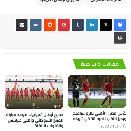
لينكدإن
‏Tumblr
بينتيريست
‏Reddit
‏VKontakte
مشاركة عبر البريد
طباعة
مقالات ذات صلة
كأس مصر.. الأهلي يهزم بيراميدز
دوري أبطال أفريقيا… موعد مباراة
ويحرز اللقب للمره 38 في تاريخه
المريخ السوداني وأهلي طرابلس
والقنوات الناقلة
أبريل 11, 2023