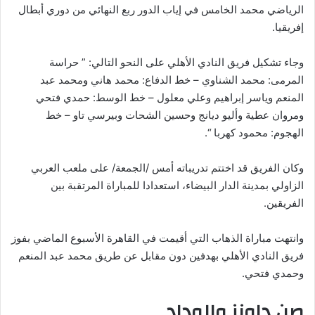
الرياضي محمد الخامس في إياب الدور ربع النهائي من دوري أبطال
إفريقيا.
وجاء تشكيل فريق النادي الأهلي على النحو التالي: ” حراسة
المرمى: محمد الشناوي – خط الدفاع: محمد هاني ومحمد عبد
المنعم وياسر إبراهيم وعلي معلول – خط الوسط: حمدي فتحي
ومروان عطية وأليو ديانج وحسين الشحات وبيرسي تاو – خط
الهجوم: محمود كهربا “.
وكان الفريق قد اختتم تدريباته أمس /الجمعة/ على ملعب العربي
الزاولي بمدينة الدار البيضاء، استعدادا للمباراة المرتقبة بين
الفريقين.
وانتهت مباراة الذهاب التي أقيمت في القاهرة الأسبوع الماضي بفوز
فريق النادي الأهلي بهدفين دون مقابل عن طريق محمد عبد المنعم
وحمدي فتحي.
صن داونز والوداد