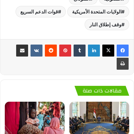
الولايات المتحدة الأمريكية
قوات الدعم السريع
وقف إطلاق النار
لينكدإن
‏Tumblr
بينتيريست
‏Reddit
‏VKontakte
مشاركة عبر البريد
طباعة
مقالات ذات صلة