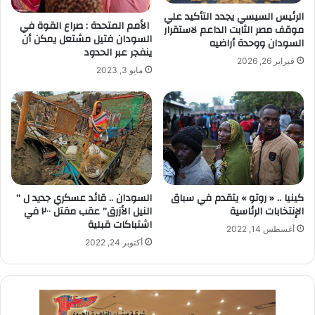
الرئيس السيسي يجدد التأكيد علي
الأمم المتحدة : صراع القوة في
موقف مصر الثابت الداعم لاستقرار
السودان فتيل مشتعل يمكن أن
السودان ووحدة أراضيه
ينفجر عبر الحدود
فبراير 26, 2026
مايو 3, 2023
كينيا .. « روتو » يتقدم في سباق
السودان .. قائد عسكري جديد ل ”
الإنتخابات الرئاسية
النيل الأزرق” عقب مقتل ٢٠٠ في
اشتباكات قبلية
أغسطس 14, 2022
أكتوبر 24, 2022