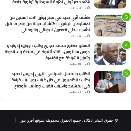
24»: مصر تولي الأزمة السودانية أولوية خاصة
منذ 3 ساعات
كشف أثري جديد في مصر يوثق آلاف السنين من
الاستيطان البشري.. اكتشاف جبانة من عصر ما قبل
الأسرات حتى العصرين اليوناني والروماني
منذ 4 ساعات
السفير دكتور محمد حجازي يكتب : جوزيه إدواردو
دوس سانتوس… قائد أنغولا في مرحلة بناء الدولة
وتعزيز الشراكة مع القاهرة
منذ 18 ساعة
الكاتب والمحلل السياسي الليبي إدريس احميد
يكتب : الكاميرون في ظل غياب بول بيا… قراءة
في المشهد وأسباب الغياب ومآلات الأوضاع
منذ 21 ساعة
© حقوق النشر 2026، جميع الحقوق محفوظة لموقع أفرو نيوز |