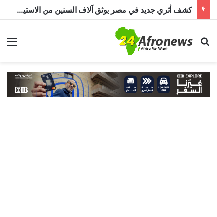
كشف أثري جديد في مصر يوثق آلاف السنين من الاستيطان البشري.. اكتشاف جبانة من عصر ما قبل الأسرات حتى العصرين اليوناني والروماني
بحث عن
الق