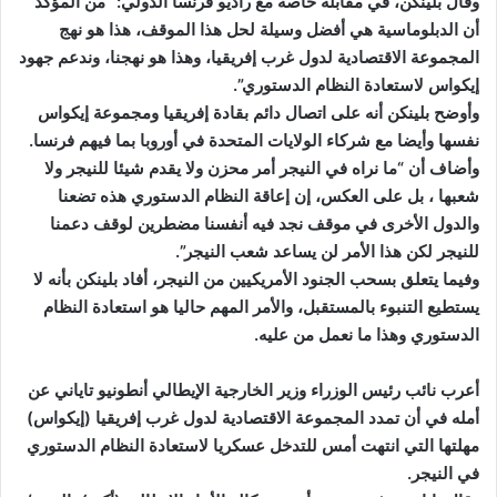
وقال بلينكن، في مقابلة خاصة مع راديو فرنسا الدولي: “من المؤكد
أن الدبلوماسية هي أفضل وسيلة لحل هذا الموقف، هذا هو نهج
المجموعة الاقتصادية لدول غرب إفريقيا، وهذا هو نهجنا، وندعم جهود
إيكواس لاستعادة النظام الدستوري”.
وأوضح بلينكن أنه على اتصال دائم بقادة إفريقيا ومجموعة إيكواس
نفسها وأيضا مع شركاء الولايات المتحدة في أوروبا بما فيهم فرنسا.
وأضاف أن “ما نراه في النيجر أمر محزن ولا يقدم شيئا للنيجر ولا
شعبها ، بل على العكس، إن إعاقة النظام الدستوري هذه تضعنا
والدول الأخرى في موقف نجد فيه أنفسنا مضطرين لوقف دعمنا
للنيجر لكن هذا الأمر لن يساعد شعب النيجر”.
وفيما يتعلق بسحب الجنود الأمريكيين من النيجر، أفاد بلينكن بأنه لا
يستطيع التنبوء بالمستقبل، والأمر المهم حاليا هو استعادة النظام
الدستوري وهذا ما نعمل من عليه.
أعرب نائب رئيس الوزراء وزير الخارجية الإيطالي أنطونيو تاياني عن
أمله في أن تمدد المجموعة الاقتصادية لدول غرب إفريقيا (إيكواس)
مهلتها التي انتهت أمس للتدخل عسكريا لاستعادة النظام الدستوري
في النيجر.