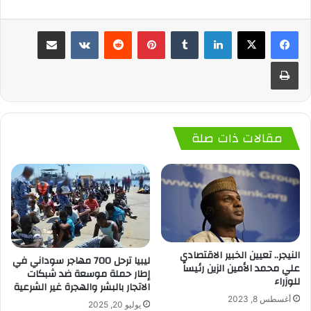
لينكدإن
‏Tumblr
بينتيريست
‏Reddit
‏VKontakte
مشاركة عبر البريد
طباعة
مقالات ذات صلة
النيجر.. تعيين الخبير الاقتصادي
ليبيا ترحل 700 مهاجر سوداني في
علي محمد الأمين الزين رئيساً
إطار حملة موسعة ضد شبكات
للوزراء
الاتجار بالبشر والهجرة غير الشرعية
أغسطس 8, 2023
يوليو 20, 2025