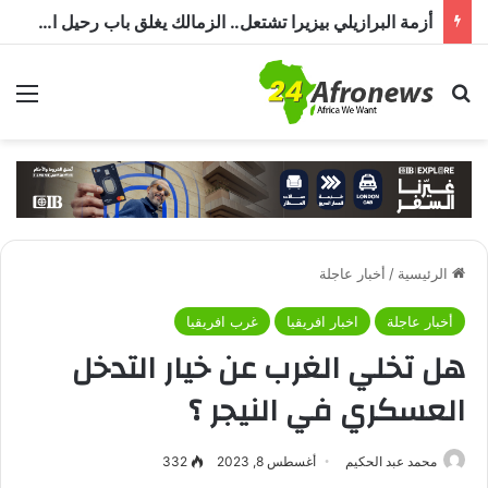
أزمة البرازيلي بيزيرا تشتعل.. الزمالك يغلق باب رحيل اللاعب ويؤكد : « لن ندخل في مفاوضات بشأن أي عروض »
بحث عن
الق
الرئيسية
/
أخبار عاجلة
أخبار عاجلة
اخبار افريقيا
غرب افريقيا
هل تخلي الغرب عن خيار التدخل
العسكري في النيجر ؟
محمد عبد الحكيم
أغسطس 8, 2023
332