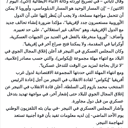
وقال تاياني – في تصريح أوردته وكالة الأنباء الايطالية (أكي)، اليوم /
الاثنين/ – “إن المسار الوحيد هو المسار الدبلوماسي، وأوروبا لا يمكن
أن تتحمل مواجهة مسلحة، ولا يجب أن يُنظر إليها على أن الدول
الأوروبية مستعمرون جدد لإفريقيا”، مؤكدا ضرورة إنشاء تحالف جديد
مع الدول الإفريقية، وهو “تحالف غير استغلالي”، على حد تعبيره.
وأضاف: “أوروبا منخرطة بالفعل في العديد من الجبهات العسكرية،
أوكرانيا في المقدمة، ولا يمكننا فتح صراع آخر في إفريقيا”.
وكان المجلس العسكري في النيجر قد أعلن إغلاق المجال الجوي في
البلاد مع انتهاء مهلة مجموعة (إيكواس)، والتي حسب مصادر إعلامية،
“لا تزال بحاجة لمزيد من الوقت للتدخل عسكريا”.
ومع انتهاء المهلة التي حددتها المجموعة الاقتصادية لدول غرب
أفريقيا “إيكواس” لقادة الانقلاب في النيجر من أجل إعادة الرئيس
المنتخب محمد بازوم إلى السلطة، أعلن قادة الانقلاب في النيجر عن
إغلاق المجال الجوي للبلاد حتى إشعار آخر، في مواجهة تهديد بتدخل
عسكري من قبل دول مجاورة.
وأشار المجلس العسكري في النيجر -في بيان بثه التلفزيون الوطني
يوم الأحد الماضي- إن لديه معلومات تفيد بأن قوة أجنبية تستعد
لمهاجمة النيجر.