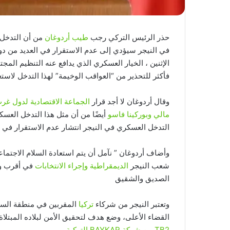
حذر الرئيس التركي رجب
طيب أردوغان
من أن التدخل 
في النيجر سيؤدي إلى عدم الاستقرار في العديد من دو
الإثنين ، الخيار العسكري الذي يدافع عنه التنظيم الم
فأكثر للتحذير من “العواقب الوخيمة” لهذا التدخل لاست
وقال أردوغان لا أجد قرار
الجماعة الاقتصادية لدول غرب
مالي وبوركينا فاسو
أيضًا من أن مثل هذا التدخل العس
التدخل العسكري في النيجر انتشار عدم الاستقرار في 
وأضاف أردوغان ” نآمل أن يتم استعادة السلام الاجتم
شعب النيجر
الديمقراطية وإجراء الانتخابات
في أقرب وق
الصديق والشقيق
وتعتبر النيجر من شركاء
تركيا
المقربين في منطقة السا
القضاء الأعلى، وضع هدف لتحقيق الأمن لبلاده المبتلاة
TB2 من شركة BAYKAR التركية.