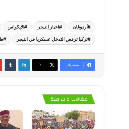
أردوغان
اخبار النيجر
الإيكواس
تركيا ترفض التدخل عسكريا في النيجر
طر
لينكدإن
‏Tumblr
فيسبوك
‫X
مقالات ذات صلة