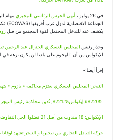
في 26 يوليو ،
أنهى الحرس الرئاسي النيجيري
مهام الر
الجماعة 
يكشف عنه للتدخل المحتمل لقوة المجتمع من قبل
رؤس
وحذر رئيس
المجلس العسكري الجنرال عبد الرحمن تيا
الإيكواس من أن “الهجوم على بلدنا لن يكون نزهة في ال
إقرأ أيضا:-
النيجر: المجلس العسكري يعتزم محاكمة « بازوم » بتهمة &#8220;الخيانة العظمى
&#8220;إيكواس&#8221; تُدين محاكمة رئيس النيجر بتهمة الخيانة العظمى
الإيكواس: 18 مندوب من أصل 21 فضلوا الحل التفاوضي علي التدخل العسكري في النيجر
حركة التبادل التجاري بين نيجيريا و النيجر تشهد اوقاتا صعبة بسبب &#8221; العقوبات 