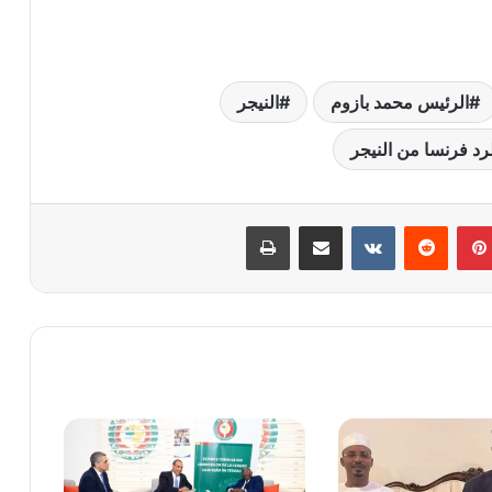
الرئيس محمد بازوم
النيجر
د فرنسا من النيجر
بينتيريست
‏Reddit
‏VKontakte
مشاركة عبر البريد
طباعة