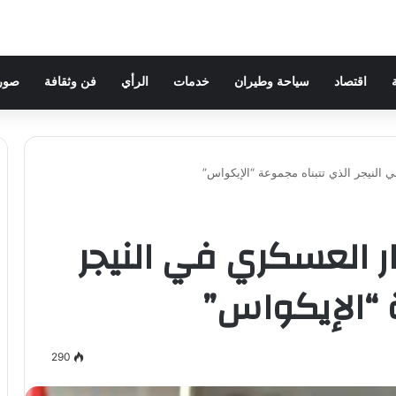
اقتصاد
سياحة وطيران
خدمات
الرأي
فن وثقافة
صور 
 النيجر الذي تتبناه مجموعة “الإيكواس”
ار العسكري في النيجر
 “الإيكواس”
290