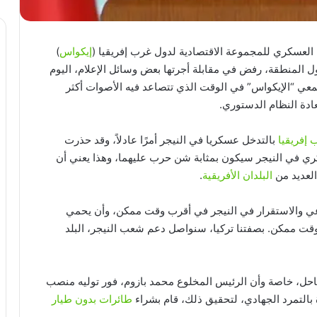
العسكري للمجموعة الاقتصادية لدول غرب إفريقيا (
إيكواس
)
ل المنطقة، رفض في مقابلة أجرتها بعض وسائل الإعلام، اليوم
جتمعي “الإيكواس” في الوقت الذي تتصاعد فيه الأصوات أكثر
عادة النظام الدستوري.
 إفريقيا
بالتدخل عسكريا في النيجر أمرًا عادلاً، وقد حذرت
كري في النيجر سيكون بمثابة شن حرب عليهما، وهذا يعني أن
العديد من
البلدان الأفريقية
.
اعي والاستقرار في النيجر في أقرب وقت ممكن، وأن يحمي
ت ممكن. بصفتنا تركيا، سنواصل دعم شعب النيجر، البلد
حل، خاصة وأن الرئيس المخلوع محمد بازوم، فور توليه منصب
 بالتمرد الجهادي، لتحقيق ذلك، قام بشراء
طائرات بدون طيار