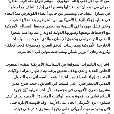
من جانب آخر ففي إقالة “غوفيري”، مؤشر نتوقع معه قُرب مغادرة
(مولي ڤي) بعد أن ثبت فشلها وتسببها في إدارة الملف مما جعلها
في متناول إنتقاد حاد ومستمر من جانب أعضاء الكونغرس منذ البطء
في عملية إجلاء الرعايا الأمريكيين من الخرطوم بعد اندلاع الحرب
وحتي فشل جهودها في التسوية بما يحمي ويحفظ المصالح الأمريكية
مع الإحتفاظ بوضعها وصورتها الدولية كدولة راعية وداعمة للتحول
المدني الديمقراطي وحقوق الإنسان ، والذي أضرت به سياسات
الخارجية الأمريكبة وممارسات الدعم السريع ومجموعة قحت كحلفاء
وكروت رهان “الوزير بلينكن ومساعدته مولي في” الخاسرة.
إشارات التغييرات المتوقعة في السياسية الأمريكية بمقدم المبعوث
الخاص الحديد والذي يهدف تحقيق برغماتية (إظهار التزام الولايات
المتحدة بإنهاء الصراع ومساعدة الشعب السوداني نحو التحول
المدني الديمقراطي) التي فشلت في السابق ، حيث صرح مدير
مشروع القرن الأفريقي في مجموعة الأزمات الدولية “إن جهود
السلام تعاني من فجوة بحجم الولايات المتحدة”, “الجميع يعرف كيف
سيكون الرد الأمريكي الجاد على الأزمة ، وقد قاومت الإدارة حتى
الآن وجود مبعوث أمريكي خاص رفيع المستوى قادر على قيادة