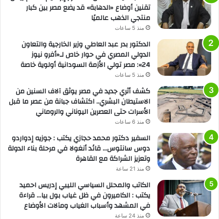
تقنين أوضاع «الدهابة» قد يضع مصر بين كبار
منتجي الذهب عالميًا
منذ 5 ساعات
الدكتور بدر عبد العاطي وزير الخارجية والتعاون
الدولي المصري في حوار خاص لـ«أفرو نيوز
24»: مصر تولي الأزمة السودانية أولوية خاصة
منذ 5 ساعات
كشف أثري جديد في مصر يوثق آلاف السنين من
الاستيطان البشري.. اكتشاف جبانة من عصر ما قبل
الأسرات حتى العصرين اليوناني والروماني
منذ 6 ساعات
السفير دكتور محمد حجازي يكتب : جوزيه إدواردو
دوس سانتوس… قائد أنغولا في مرحلة بناء الدولة
وتعزيز الشراكة مع القاهرة
منذ 21 ساعة
الكاتب والمحلل السياسي الليبي إدريس احميد
يكتب : الكاميرون في ظل غياب بول بيا… قراءة
في المشهد وأسباب الغياب ومآلات الأوضاع
منذ 24 ساعة