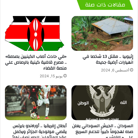
مقالات ذات صلة
إثيوبيا .. مقتل 13 شخصا في
«في حادث أصاب الكينيين بصدمة»
انهيارات أرضية جديدة
.. مصرع قاضية كينية بالرصاص علي
منصة القضاء
أغسطس 6, 2024
يونيو 15, 2024
السودان .. الجيش السوداني يعلن
أبطال إفريقيا .. أورلاندو بايرتس
صده لهجوماً كبيراً للدعم السريع
يقصي مولودية الجزائر ويكمل
علي « الفاشر »
عقد المتأهلين للدور نصف نهائي