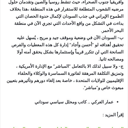
وأفريقيا جنوب الصحراء، حيث تنشط روسيا والصين وتقدمان حلول
مرضيه الشعوب المتطلعة للاستقرار في هذه المنطقة ،هذا بخلاف
الطموح الإيراني في جذب السودان لإكمال حدوة الحصان التي
بداءت في التشكل من واقع الأحداث التي تجري الآن في منطقة
البحر الأحمر.
ب‌- السودان الآن في وضعية وموقف جيد و مريح ، يُسهل عليه
تحقيق أهدافه لو “أحسن وأجاد” إدارة كل هذه المعطيات والفرص
السانحة التي لن تتكرر قريباً وإستثمارها بشكل يحقق أمنه أولا
ومصالحه ثانيا.
ج- ولا سبيل لذلك الا بالتعامل “المباشر” مع الإدارة الأمريكية ،
وتمزيق التكلفة المرهقة لفاتورة السماسرة والوكلاء والحلفاء
الإقليميين للولايات المتحدة ، خاصة بعد إلغاء دورهم وتأثيرهم بتعيين
مبعوث خاص و”مباشر”.
عمار العركي .. كاتب ومحلل سياسي سوداني
إقرأ المزيد :