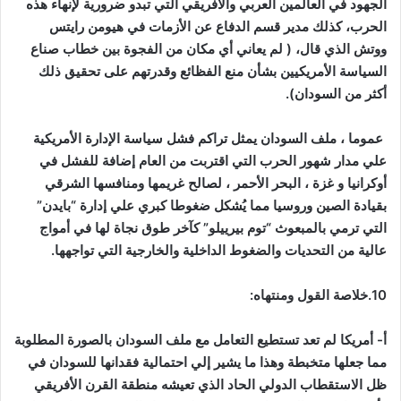
الجهود في العالمين العربي والأفريقي التي تبدو ضرورية لإنهاء هذه
الحرب، كذلك مدير قسم الدفاع عن الأزمات في هيومن رايتس
ووتش الذي قال، ( لم يعاني أي مكان من الفجوة بين خطاب صناع
السياسة الأمريكيين بشأن منع الفظائع وقدرتهم على تحقيق ذلك
أكثر من السودان).
عموما ، ملف السودان يمثل تراكم فشل سياسة الإدارة الأمريكية
علي مدار شهور الحرب التي اقتربت من العام إضافة للفشل في
أوكرانيا و غزة ، البحر الأحمر ، لصالح غريمها ومنافسها الشرقي
بقيادة الصين وروسيا مما يُشكل ضغوطا كبري علي إدارة “بايدن”
التي ترمي بالمبعوث “توم بيرييلو” كآخر طوق نجاة لها في أمواج
عالية من التحديات والضغوط الداخلية والخارجية التي تواجهها.
10.خلاصة القول ومنتهاه:
أ‌- أمريكا لم تعد تستطيع التعامل مع ملف السودان بالصورة المطلوبة
مما جعلها متخبطة وهذا ما يشير إلي احتمالية فقدانها للسودان في
ظل الاستقطاب الدولي الحاد الذي تعيشه منطقة القرن الأفريقي