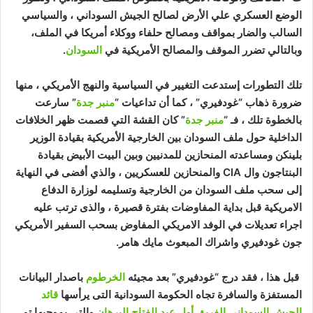
الوضع العسكري علي الأرض لصالح الجيش السوداني ، والسياسي
السالب والضار بمواقف ومصالح حلفاء ووكلاء أمريكا في الملف،
وبالتالي تضرر الموقف والمصالح الأمريكية في
السودان
.
تلك التطورات إستدعت التغيير في السياسية والنهج الأمريكي ، منها
ضرورة ذهاب “غودفيري” ، كما أن تداعيات “
منبر جدة
” سارعت
بالخطوة تلك ، فـ “
منبر جدة
” كان القشة التي قصمت ظهر الخلافات
الداخلية حول ملف السودان بين الخارجية الأمريكية بقيادة الوزير
بلينكن ومساعدته المنحازين للمدنيين وبين البيت الأبيض بقيادة
البنتاجون وال CIA والمنحازين للعسكريين ، والذي أفضى في النهاية
إلى سحب ملف السودان من الخارجية وتسليمه لوزارة الدفاع
الامريكية قبل بداية المفاوضات بفترة قصيرة ، والذى ترتب عليه
اجراء تعديلات في الوفد الامريكي المفاوض بسحب السفير الأمريكي
جون غودفيري واشراك المبعوث مايك هامر.
قبل هذا ، فقد درج “غودفيري” بعد مجيئه
الخرطوم
باصدار البيانات
المستفزة والسافرة تجاه الحكومة السودانية التى يرأسها
قائد
الجيش السوداني الفريق أول عبد الفتاح البرهان
والتي بموجبها تم