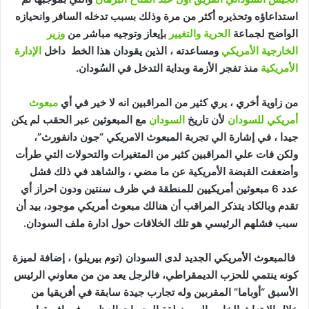
استداعاؤه وتحذيره أكثر من مرة وذلك بسبب تدخله السافر وانحيازه
الواضح لجماعة
الحرية والتغيير
بإيعاز وتوجيه مباشر من
وزير
الخارجية الأمريكي
ومساعدته ، الذين يقودان هذا الخط داخل
الإدارة
الأمريكية
منذ تفجر الأزمة وبداية التدخل في السُودان.
من زاوية أخري ، يري كثير من المراقبين انه لا خير في أي
مبعوث
أمريكي للسودان
لأن تاريخ
السودان
مع المبعوثين عبر الحقب لم يكن
جيدا ، في إشارة الي تجربة المبعوث الامريكي “جون دانفورث”،
ولكن فات علي المراقبين كثير من المتغيرات والتحولات التي طرأت
وأضعفت القبضة الأمريكية عن ما مضي ، والشاهد في ذلك فشل
عدد 6 مبعوثين أمريكيين للمنطقة في ظرف سنتين ودون احراز أي
تقدم وبالكاد يتذكر المراقب أن هنالك مبعوث أمريكي موجود، بيد أن
سبب فشلهم الرئيسي هو تلك الخلافات حول ادارة ملف السودان.
فالمبعوث الأمريكي الجديد لدى السودان (توم بيريلو) ، إضافة لميزة
كونه ينتمي للحزب الديمقراطي، فالرجل يعد من من معاوني الرئيس
الأسبق “أوباما” المقربين وله تجارب جيدة سابقة في أفريقيا من