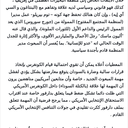
خلال الابتعاث الخاص إلى منطقة البحيرات العظمى في إفريقيا ،
كذلك فهو قانوني وسياسي لديه علاقة وتفاهم مع (البنتاغون و السي
آي إيه) ، وإن كان هنالك تحفظ جهة كونه – توم بيريلو- عمل مديرا
(لمنظمة المجتمع المفتوح) الممولة من (جورج سوروس) الذي يعد
الممول الرئيس والداعم الأول (للثورات الملونة)، والذي قال عنه
“أليون ماسك” رجلَ الأعمال والملياردير الأقوى، والأكثر إثارة للجدل
الوقت الحالي انه “عدو للإنسانية”. بما يُفسر أن المبعوث مدير
المنظمة قادم بأجندة سياسية.
المعطيات أعلاه يمكن أن تقوي احتمالية قيام الكونغرس بإتخاذ
قرارات سالبة وضارة بالسودان يتوقع معارضتها بشكل يؤدي لفشل
مهمة المبعوث الجديد ، خاصة وأن متابعين أمريكيين مناهضين يرون
أن المهمة لها علاقة (بالكتلة السوداء) داخل الكونغرس الأمريكي
التي ظلت دائما تشكل ضغط فيما يتعلق بدارفور خاصة عند اقتراب
الاستحقاق الإنتخابي الأمريكي ، مما يرجح فرضية أن المهمة تتعلق
بملف دارفور ككرت تقليدي في جولات التنافس الإنتخابي الأمريكي
القادم .