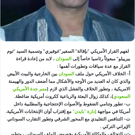
لفهم القرار الأمريكي “بإقالة” السفير”غوفيري” وتسمية السيد “توم
بيرييلو” مبعوثاً رئاسيا خاصاً إلى
السودان
، لابد من إعادة قراءة
القرار مع عدة سياقات وتطورات أهمها :
أ‌- الخلاف الأمريكي حول ملف
السودان
بين الخارجية والبيت الأبيض
والذي كان له العديد من الأوجه والأشكال مما أضعف الدور والهيمنة
الامريكية ، وتطور الخلاف والفشل الذي لازم (
منبر جدة الأمريكي
السعودي
)، كذلك زوال البعثة والرباعية ككروت أمريكية ضاغطة.
ب‌- تطور وتنامي الضغوط والأصوات الإحتجاجية والمطلبية داخل
أمريكا في مواجهة
إدارة “بايدن”
مع إقتراب أوان الإنتخابات الأمريكية.
ت‌- التنافس التقليدي مع المحور الشرقي وتطور التقارب السوداني
الإيراني التركي .
ث‌- التحالف والوكالة الأمريكية بخصوص الملف السوداني ، وتطور