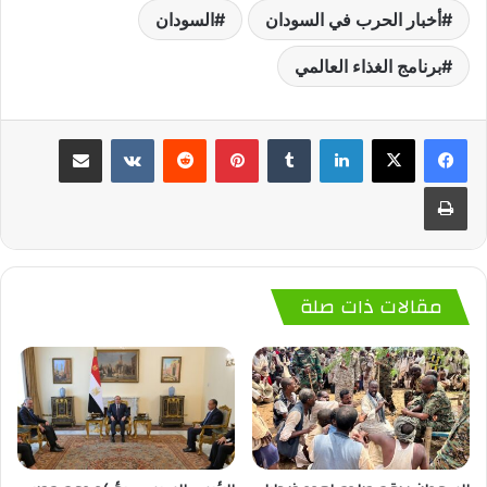
أخبار الحرب في السودان
السودان
برنامج الغذاء العالمي
لينكدإن
‏Tumblr
بينتيريست
‏Reddit
‏VKontakte
مشاركة عبر البريد
طباعة
مقالات ذات صلة