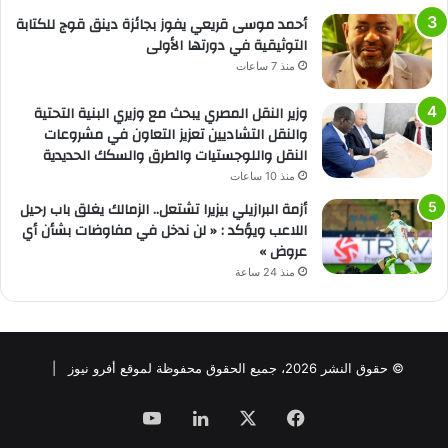
أحمد موسى قريعي يفوز بجائزة دينق قوج للكتابة
التوثيقية في دورتها الأولى
منذ 7 ساعات
وزير النقل المصري يبحث مع وزيري البنية التحتية
والنقل التشاديين تعزيز التعاون في مشروعات
النقل واللوجستيات والطرق والسكك الحديدية
منذ 10 ساعات
أزمة البرازيلي بيزيرا تشتعل.. الزمالك يغلق باب رحيل
اللاعب ويؤكد : « لن ندخل في مفاوضات بشأن أي
عروض »
منذ 24 ساعة
© حقوق النشر 2026، جميع الحقوق محفوظة لموقع أفرو نيوز |
فيسبوك
‫X
لينكدإن
‫YouTube