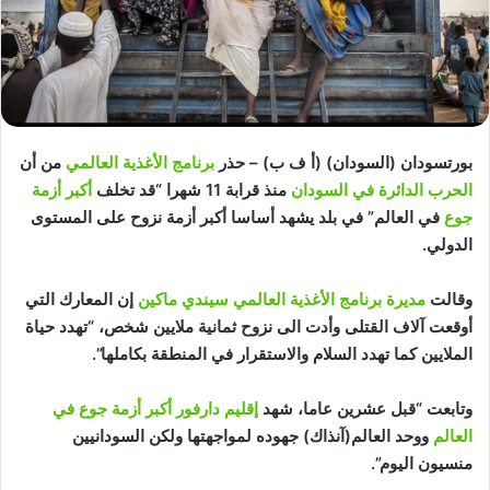
بورتسودان (السودان) (أ ف ب) – حذر
برنامج الأغذية العالمي
من أن
الحرب الدائرة في السودان
منذ قرابة 11 شهرا “قد تخلف
أكبر أزمة
جوع
في العالم” في بلد يشهد أساسا أكبر أزمة نزوح على المستوى
الدولي.
وقالت
مديرة برنامج الأغذية العالمي سيندي ماكين
إن المعارك التي
أوقعت آلاف القتلى وأدت الى نزوح ثمانية ملايين شخص، “تهدد حياة
الملايين كما تهدد السلام والاستقرار في المنطقة بكاملها”.
وتابعت “قبل عشرين عاما، شهد
إقليم دارفور
أكبر أزمة جوع في
العالم
ووحد العالم(آنذاك) جهوده لمواجهتها ولكن السودانيين
منسيون اليوم”.