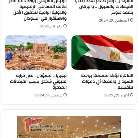
السودان : رقم صادم لعدد ضحايا
الرئيس السيسي يؤكد دعم مصر
الفيضانات والسيول .. والبرهان
لكافة المساعي الإقليمية
يتفقد طوكر
والدولية الرامية لتحقيق الأمن
والاستقرار في السودان
أغسطس 26, 2024
يناير 14, 2026
القاهرة تؤكد تمسكها بوحدة
نيجيريا .. مسؤول : تضرر قرابة
السودان ورفضها أي دعوات
مليوني شخص بسبب الفيضانات
للتقسيم
المدمرة
أكتوبر 29, 2025
سبتمبر 13, 2024