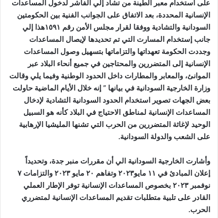
على استخدام معبر الطينة من تشاد إلي الفاشر لدخول المساعدات
الإنسانية المحددة، بعد الاتفاق على الجوانب الفنية بين الحكومتين
السودانية والتشادية ووفقا لقرار مجلس الأمن رقم ١٥٩١هذا إلي
جانب إستخدام المسارت التي تم تحديدها لإيصال المساعدات
وجددت الحكومة تعهداتها والتزاماتها بتسهيل وصول المساعدات
الإنسانية إلى المتضررين والمحتاجين في جميع أنحاء البلاد عبر
الموانئ، والمعابر والمطارات داخل الحدود الوطنية وفيما يلي وقالت
وزارة الخارجية السودانية في بيانها ” إنه خلال الأيام الماضية حاولت
بعض الجهات تصوير استخدام الحدود السودانية التشادية لإدخال
المساعدات الإنسانية لمناطق الاحتياج في البلاد كأنه هو السبيل
الوحيد لإغاثة المتضررين من الحرب التي تشنها المليشيا الإرهابية
على الشعب والدولة السودانية.
وأشارت الخارجية السودانية الي أن مقررات منبر جدة، وتحديداً
إعلان المبادئ في ١١ مايو٢٠٢٣ وتفاهم ٢٠ مايو ٢٠٢٣ والتزامات ٧
نوفمبر ٢٠٢٣ بخصوص المساعدات الإنسانية توفر الإطار العملي
القادر على تلبية متطلبات تقديم المساعدات الإنسانية لمتضرري
الحرب.