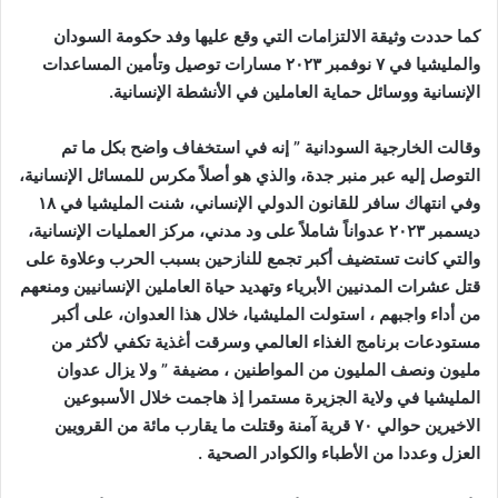
كما حددت وثيقة الالتزامات التي وقع عليها وفد حكومة السودان
والمليشيا في ٧ نوفمبر ٢٠٢٣ مسارات توصيل وتأمين المساعدات
الإنسانية ووسائل حماية العاملين في الأنشطة الإنسانية.
وقالت الخارجية السودانية ” إنه في استخفاف واضح بكل ما تم
التوصل إليه عبر منبر جدة، والذي هو أصلاً مكرس للمسائل الإنسانية،
وفي انتهاك سافر للقانون الدولي الإنساني، شنت المليشيا في ١٨
ديسمبر ٢٠٢٣ عدواناً شاملاً على ود مدني، مركز العمليات الإنسانية،
والتي كانت تستضيف أكبر تجمع للنازحين بسبب الحرب وعلاوة على
قتل عشرات المدنيين الأبرياء وتهديد حياة العاملين الإنسانيين ومنعهم
من أداء واجبهم ، استولت المليشيا، خلال هذا العدوان، على أكبر
مستودعات برنامج الغذاء العالمي وسرقت أغذية تكفي لأكثر من
مليون ونصف المليون من المواطنين ، مضيفة ” ولا يزال عدوان
المليشيا في ولاية الجزيرة مستمرا إذ هاجمت خلال الأسبوعين
الاخيرين حوالي ٧٠ قرية آمنة وقتلت ما يقارب مائة من القرويين
العزل وعددا من الأطباء والكوادر الصحية .