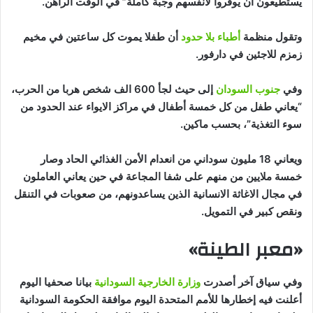
يستطيعون أن يوفروا لأنفسهم وجبة كاملة” في الوقت الراهن.
وتقول منظمة
أطباء بلا حدود
أن طفلا يموت كل ساعتين في مخيم
زمزم للاجئين في دارفور.
وفي
جنوب السودان
إلى حيث لجأ 600 الف شخص هربا من الحرب،
“يعاني طفل من كل خمسة أطفال في مراكز الايواء عند الحدود من
سوء التغذية”، بحسب ماكين.
ويعاني 18 مليون سوداني من انعدام الأمن الغذائي الحاد وصار
خمسة ملايين من منهم على شفا المجاعة في حين يعاني العاملون
في مجال الاغاثة الانسانية الذين يساعدونهم، من صعوبات في التنقل
ونقص كبير في التمويل.
«معبر الطينة»
وفي سياق آخر أصدرت
وزارة الخارجية السودانية
بيانا صحفيا اليوم
أعلنت فيه إخطارها للأمم المتحدة اليوم موافقة الحكومة السودانية