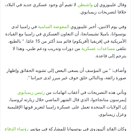
وقال عليبوزوي إن
واشنطن
لا تقيم أي وجود عسكري جديد في البلاد،
خلافا لتصريحات زيمبابوي.
وفي يوم الاثنين، أخبر عليبوزوي
المفوضة السامية
في زامبيا لدى
بوتسوانا، باميلا تشيسانجا، أن التعاون العسكري في زامبيا مع القيادة
الأمريكية في إفريقيا (أفريكوم) قائم منذ أكثر من 15 عامًا. “ بالطبع،
نتلقى
مساعدات عسكرية
من دورات وتدريب ودعم طبي، وهذا لا
يترجم إلى قاعدة.
وأضاف: ” من المؤسف أن يسعى البعض إلى تشويه الحقائق وإظهار
صورة زائفة، وبالتالي خلق خوف غير مبرر لدى جيراننا “.
وتأتي هذه التصريحات في أعقاب اتهامات من
رئيس زيمبابوي
إيمرسون منانجاجوا، الذي قال الشهر الماضي خلال زيارته لروسيا،
إن الولايات المتحدة تعمل على عسكرة زامبيا لتعزيز قوتها الإقليمية
وعزل زيمبابوي.
وكان القائد أليبوزوي في بوتسوانا للمشاركة في مؤتمر
رؤساء الدفاع