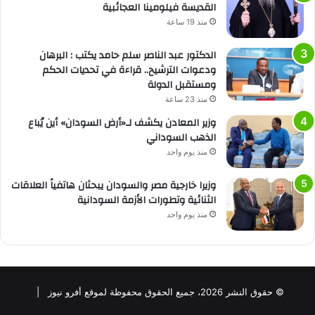
القديسة فيلومينا العجائبية
منذ 19 ساعة
الدكتور عبد الناصر سلم حامد يكتب : البرهان
ودعوات الترشيح.. قراءة في تحديات الحكم
ومستقبل الدولة
منذ 23 ساعة
وزير المعادن يكشف لـ«أرض السودان» أين يُباع
الذهب السوداني
منذ يوم واحد
وزيرا خارجية مصر والسودان يبحثان هاتفياً العلاقات
الثنائية وتطورات الأزمة السودانية
منذ يوم واحد
© حقوق النشر 2026، جميع الحقوق محفوظة لموقع أفرو نيوز |