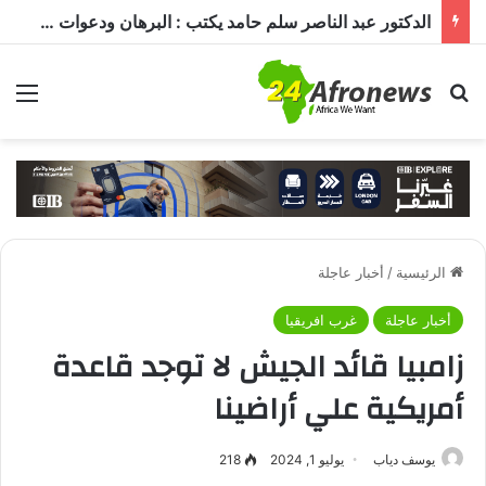
الدكتور عبد الناصر سلم حامد يكتب : البرهان ودعوات الترشيح.. قراءة في تحديات الحكم ومستقبل الدولة
بحث عن
الق
الرئيسية
/
أخبار عاجلة
أخبار عاجلة
غرب افريقيا
زامبيا قائد الجيش لا توجد قاعدة
أمريكية علي أراضينا
يوسف دياب
يوليو 1, 2024
218