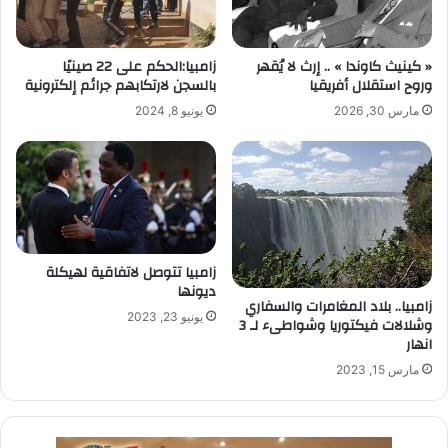
« كينيث كاوندا » .. إرث لا يُقهر
زامبيا:الحكم على 22 صينيًا
وروح استقلال أفريقيا
بالسجن لارتكابهم جرائم إلكترونية
مارس 30, 2026
يونيو 8, 2024
زامبيا تتوصل لاتفاقية لهيكلة
ديونها
زامبيا.. بلاد المغامرات والسفاري
يونيو 23, 2023
وشلالات فيكتوريا وشواطىء لـ 3
انهار
مارس 15, 2023