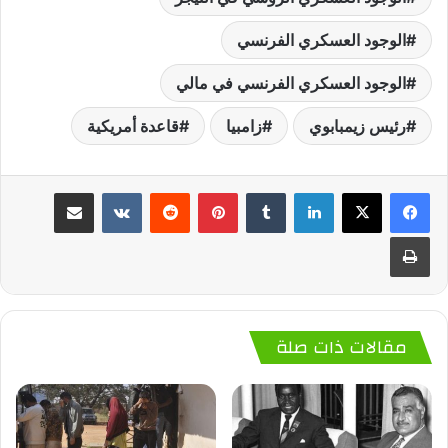
الوجود العسكري الفرنسي
الوجود العسكري الفرنسي في مالي
رئيس زيمبابوي
زامبيا
قاعدة أمريكية
لينكدإن
‏Tumblr
بينتيريست
‏Reddit
‏VKontakte
مشاركة عبر البريد
طباعة
مقالات ذات صلة