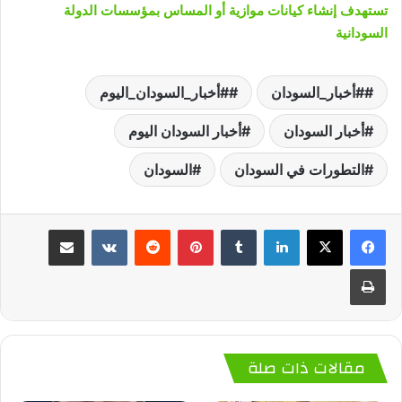
تستهدف إنشاء كيانات موازية أو المساس بمؤسسات الدولة
السودانية
#أخبار_السودان
#أخبار_السودان_اليوم
أخبار السودان
أخبار السودان اليوم
التطورات في السودان
السودان
لينكدإن
‏Tumblr
بينتيريست
‏Reddit
‏VKontakte
مشاركة عبر البريد
طباعة
مقالات ذات صلة