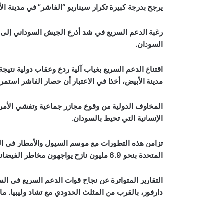
يرجح بدرجة كبيرة تكرار سيناريو “الفاشر” في مدينة الأب
رغبة الدعم السريع في شد أذرع الجيش السوداني إلى 
السودان.
اقتناع الدعم السريع بغياب آلية ردع وعقاب دولية نتيجة
مدينة الأبيض، أخذا في الاعتبار أن حصار الفاشر استم
المخاوف الدولية من وقوع مجازر جماعية وتفشي الأمرا
الإنسانية التي تحيط بالسودان.
تزامن هذه التطورات مع موسم السيول والأمطار في السو
المتحدة بنحو 6.9 مليون نازح يواجهون مخاطر الفيضانات.
التقارير المتواترة عن نجاح قوات الدعم السريع في ال
دارفور، بالقرب من المثلث الحدودي مع تشاد وليبيا. ما 