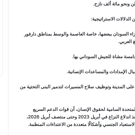
 ونحو مائة ألف نازح.
الدلالات الاستراتيجية:
أجزاء السودان ببعضها، خاصة العاصمة والوسط بمناطق دارفور
 العربي.
الخامسة مشاة للجيش السوداني بها.
بال الإمدادات والمساعدات الإنسانية.
لى المدينة وتوظيف سلاح المسيرات لتدمير البنى التحتية من
لمتحدة السامية لحقوق الإنسان، أن قوات الدعم السريع
مسؤولة عن 87% من جرائم العنف الجنسي الموثقة منذ اندلاع النزاع في أبريل 2023 وحتى منتصف أبريل 2026،
ستعباد الجنسي وأشكالًا متعددة من الاعتداءات المنظمة.