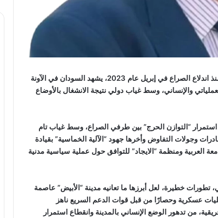
في تكرار لحالة الإهمال الدولي التي يعيشها السودان منذ اندلاع الصراع في إبريل عام 2023، يشهد السودان في الآونة
عملياتي والإنساني، وسط غياب دولي نتيجة الانشغال بالأوضاع
 استمرار “التوازن الحرج” بين طرفي الصراع، وسط غياب تام
درات وجولات التفاوض وأخرها جهود “الآلية الخماسية” بقيادة
جامعة العربية ومنظمة “الايجاد” للتوافق حول عملية سياسية مدنية
، تطورات خطيرة، لعل أبرزها ما تعانيه مدينة “الأبيض” عاصمة
ليات عسكرية وحصارًا من قبل قوات الدعم السريع ناهز
يقية، من تدهور الوضع الإنساني بالمدينة وانقطاع استمرار