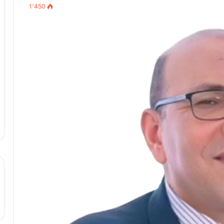
1٬450