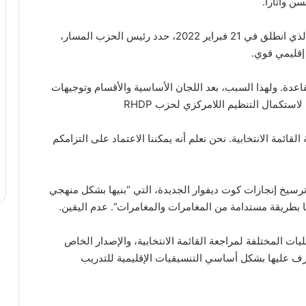
وأشار إلى أنه منذ إطلاق مشروع إعادة هيكلة الحزب، الذي انطلق في 21 فبراير 2022، حدد رئيس الحزب المسار،
إقليمي قوي.
عدة. ولهذا السبب، بعد اللجان الأساسية والأقسام وتوجيهات
استكمال التنظيم اللامركزي لحزب RHDP
ت 2025 يبدأ اليوم بمراجعة القائمة الانتخابية. نحن نعلم أنه يمكننا الاعتماد على التزامكم
ترسيخ إنجازات كوت ديفوار الجديدة، التي “بنيها بشكل منهجي
 بطريقة مستدامة من المغامرات والمغامرات”. عدم اليقين.
ال العمليات المختلفة لمراجعة القائمة الانتخابية، والإصدار الخاص
تشرف عليها بشكل أساسي التنسيقيات الإقليمية للتدريب