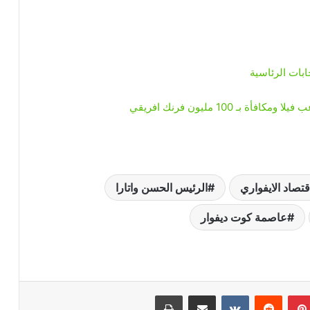
ابات الرئاسية
 100 مليون فرنك افريقي
قتصاد الايفواري
الرئيس الحسن واتارا
عاصمة كوت ديفوار
بينتيريست
‏Reddit
‏VKontakte
مشاركة عبر البريد
طباعة