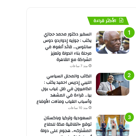
الأكثر قراءة
السفير دكتور محمد حجازي
يكتب : جوزيه إدواردو دوس
سانتوس… قائد أنغولا في
مرحلة بناء الدولة وتعزيز
الشراكة مع القاهرة
منذ 7 ساعات
الكاتب والمحلل السياسي
الليبي إدريس احميد يكتب :
الكاميرون في ظل غياب بول
بيا… قراءة في المشهد
وأسباب الغياب ومآلات الأوضاع
منذ 10 ساعات
السعودية وتركيا وباكستان
توقع «اتفاقية مكة للدفاع
المشترك».. هجوم على دولة