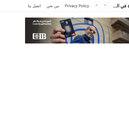
الكاتب والمحلل السياسي الليبي إدريس احميد يكتب : الكاميرون في ظل غياب بول بيا… قراءة في المشهد وأسباب الغياب ومآلات الأوضاع
Privacy Policy
من نحن
اتصل بنا