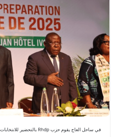
في ساحل العاج يقوم حزب Rhdp بالتحضير للانتخابات الرئاسية لعام 2025