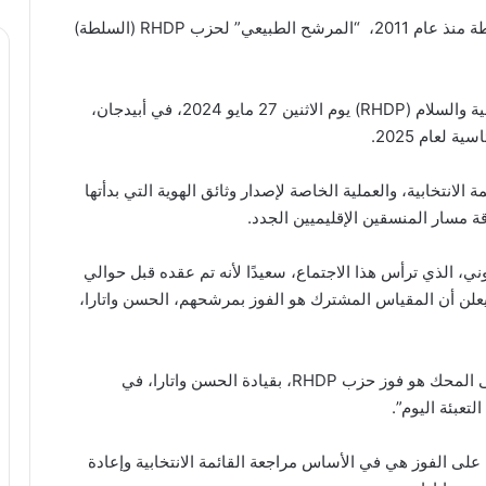
تم تعيين رئيس الدولة، الحسن واتارا، الذي يتولى السلطة منذ عام 2011، “المرشح الطبيعي” لحزب RHDP (السلطة)
نظم مجلس إدارة تجمع الهوفويتيين من أجل الديمقراطية والسلام (RHDP) يوم الاثنين 27 مايو 2024، في أبيدجان،
ة لعام 2025.
الانتخابية، والعملية الخاصة لإصدار وثائق الهوية التي بدأتها
 مسار المنسقين الإقليميين الجدد.
RHDP، جيلبرت كافانا كوني، الذي ترأس هذا الاجتماع، سعيدًا لأنه تم عقده قبل حوالي
من الانتخابات الرئاسية في أكتوبر 2025. وسيعلن أن المقياس المشترك هو الفوز بمرشحهم، الحسن واتارا،
وقال جيلبير كونيه: “لقد اتفقنا جميعًا على أن ما هو على المحك هو فوز حزب RHDP، بقيادة الحسن واتارا، في
على الفوز هي في الأساس مراجعة القائمة الانتخابية وإعادة