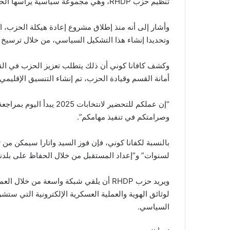
تنظيم حزب RHDP، وهي مجموعة سياسية يرأسها الحسن واتارا.
وتحديدا إنشاء هذا التشكيل السياسي، من خلال ترسيخ 
وكشف كافانا كوني أن ذلك يتطلب تعزيز الحزب في القا
أمانة القسم وقيادة الحزب، تم إنشاء التنسيق الإقليمي ل
“إن عملكم للتحضير لانتخابا
وصرامتكم في تنفيذ مهامكم”.
بالنسبة لكفانا كوني، فإن فوز السيد واتارا سيمكن من 
لسنوات” و”إعداد المستقبل من خلال الحفاظ على بلدنا
ويريد حزب RHDP أن يلقي شبكة واسعة من خل
لوثائق الهوية والعملية العسكرية الإلكترونية التي س
السياسي.