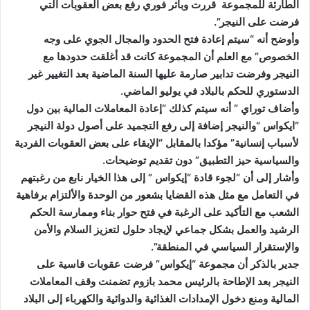
الطارئة للمجموعة قررت وبأثر فوري رفع بعض العقوبات التي
فرضت على النيجر”.
وأوضح أنه “سيتم إعادة فتح الحدود والمجال الجوي على وجه
الخصوص” مع العلم أن المجموعة كانت قد أغلقت حدودها مع
النيجر وفرضت تدابير صارمة عليها السنة الماضية بعد التغيير غير
الدستوري للحكم بالبلاد في يوليو الماضي.
وأضاف توراي ” أنه سيتم كذلك “إعادة المعاملات المالية بين دول
“ايكواس “والنيجر إضافة إلى رفع التجميد على أصول دولة النيجر
لأسباب إنسانية” مؤكدا بالمقابل “الإبقاء على بعض العقوبات الفردية
والسياسية حيز التطبيق” دون تقديم توضيحات.
وأشار إلى أن “لجوء قادة “إيكواس ” إلى هذا الخيار نابع من رغبتهم
في التعامل مع مثل هذه القضايا بشعور من الوحدة والألتزام برفاهية
الشعب مع التأكيد على الرغبة في فتح حوار بناء وممارسة الحكم
الرشيد والعمل بشكل جماعي لإيجاد حلول لتعزيز السلام والأمن
والإستقرار السياسي في المنطقة”.
جدير بالذكر أن مجموعة “إيكواس” فرضت عقوبات قاسية على
النيجر بعد الإطاحة بالرئيس محمد بازوم تضمنت وقف المعاملات
المالية ومنع دخول الإمدادات الغذائية والدوائية والكهرباء إلى البلاد