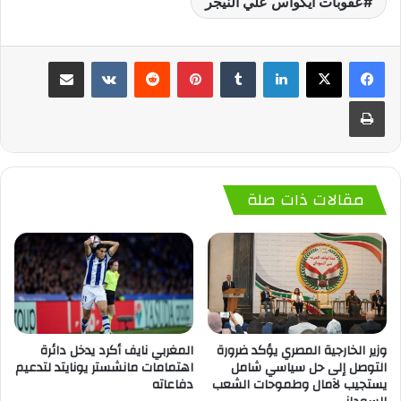
عقوبات ايكواس علي النيجر
لينكدإن
‏Tumblr
بينتيريست
‏Reddit
‏VKontakte
مشاركة عبر البريد
طباعة
مقالات ذات صلة
وزير الخارجية المصري يؤكد ضرورة
المغربي نايف أكرد يدخل دائرة
التوصل إلى حل سياسي شامل
اهتمامات مانشستر يونايتد لتدعيم
يستجيب لآمال وطموحات الشعب
دفاعاته