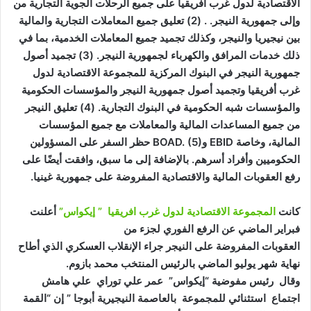
الاقتصادية لدول غرب أفريقيا على جميع الرحلات الجوية التجارية من
وإلى جمهورية النيجر. . (2) تعليق جميع المعاملات التجارية والمالية
بين نيجيريا والنيجر، وكذلك تجميد جميع المعاملات الخدمية، بما في
ذلك خدمات المرافق والكهرباء لجمهورية النيجر. (3) تجميد أصول
جمهورية النيجر في البنوك المركزية للمجموعة الاقتصادية لدول
غرب أفريقيا وتجميد أصول جمهورية النيجر والمؤسسات الحكومية
والمؤسسات شبه الحكومية في البنوك التجارية. (4) تعليق النيجر
من جميع المساعدات المالية والمعاملات مع جميع المؤسسات
المالية، وخاصة EBID وBOAD. (5) حظر السفر على المسؤولين
الحكوميين وأفراد أسرهم. بالإضافة إلى ما سبق، وافقت أيضًا على
رفع العقوبات المالية والاقتصادية المفروضة على جمهورية غينيا.
كانت
المجموعة الاقتصادية لدول غرب افريقيا ” إيكواس”
أعلنت
فبراير الماضي عن الرفع الفوري لجزء من
العقوبات المفروضة على النيجر جراء الإنقلاب العسكري الذي أطاح
نهاية شهر يوليو الماضي بالرئيس المنتخب محمد بازوم.
وقال رئيس مفوضية “إيكواس” عمر علي توراي علي هامش
اجتماع استثنائي للمجموعة بالعاصمة النيجيرية أبوجا ” إن “القمة