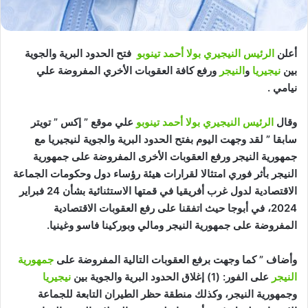
أعلن
الرئيس النيجيري بولا أحمد تينوبو
فتح الحدود البرية والجوية
بين
نيجيريا
و
النيجر
ورفع كافة العقوبات الأخري المفروضة علي
نيامي .
وقال
الرئيس النيجيري بولا أحمد تينوبو
علي موقع ” إكس ” تويتر
سابقا ” لقد وجهت اليوم بفتح الحدود البرية والجوية لنيجيريا مع
جمهورية النيجر ورفع العقوبات الأخرى المفروضة على جمهورية
النيجر بأثر فوري امتثالا لقرارات هيئة رؤساء دول وحكومات الجماعة
الاقتصادية لدول غرب أفريقيا في قمتها الاستثنائية بشأن 24 فبراير
2024، في أبوجا حيث اتفقنا على رفع العقوبات الاقتصادية
المفروضة على جمهورية النيجر ومالي وبوركينا فاسو وغينيا.
وأضاف ” كما وجهت برفع العقوبات التالية المفروضة على
جمهورية
النيجر
على الفور: (1) إغلاق الحدود البرية والجوية بين
نيجيريا
وجمهورية النيجر، وكذلك منطقة حظر الطيران التابعة للجماعة