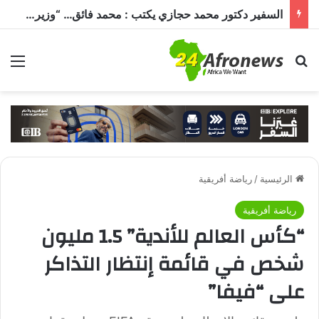
السفير دكتور محمد حجازي يكتب : محمد فائق… “وزير إفريقيا” الذي حمل رسالة القاهرة إلى القارة السمراء
بحث عن
الق
الرئيسية
/
رياضة أفريقية
رياضة أفريقية
“كأس العالم للأندية” 1.5 مليون
شخص في قائمة إنتظار التذاكر
على “فيفا”