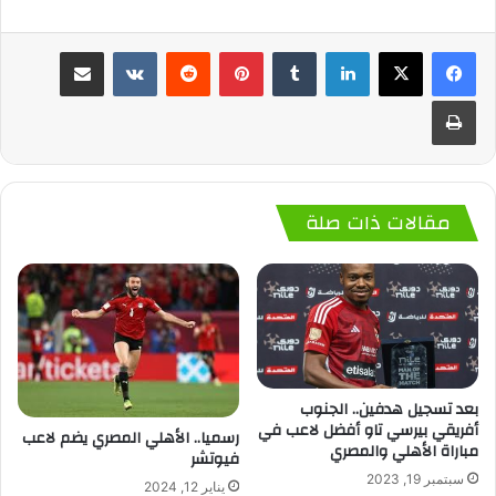
لينكدإن
‏Tumblr
بينتيريست
‏Reddit
‏VKontakte
مشاركة عبر البريد
طباعة
مقالات ذات صلة
بعد تسجيل هدفين.. الجنوب
أفريقي بيرسي تاو أفضل لاعب في
رسميا.. الأهلي المصري يضم لاعب
مباراة الأهلي والمصري
فيوتشر
سبتمبر 19, 2023
يناير 12, 2024