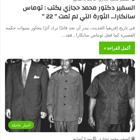
السفير دكتور محمد حجازي يكتب : توماس
سانكارا… الثورة التي لم تمت ” 22 “
في تاريخ إفريقيا الحديث، يندر أن نجد قائدًا ترك أثرًا يتجاوز سنوات حكمه
القصيرة كما فعل توماس سانكارا , فقد…
أكمل القراءة »
أخبار عاجلة
السفير محمد حجازي
منذ 3 أسابيع