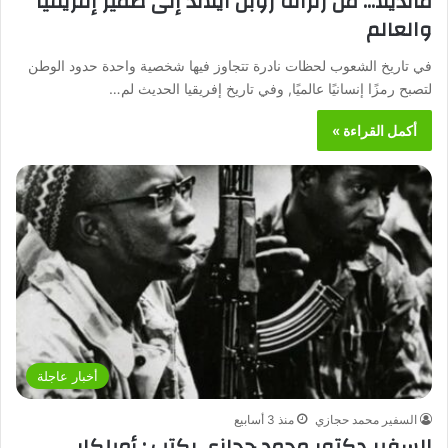
مانديلا… من زنزانة روبن آيلاند إلى ضمير إفريقيا
والعالم
في تاريخ الشعوب لحظات نادرة تتجاوز فيها شخصية واحدة حدود الوطن
لتصبح رمزًا إنسانيًا عالميًا, وفي تاريخ إفريقيا الحديث لم…
أكمل القراءة »
أخبار عاجلة
السفير محمد حجازي
منذ 3 أسابيع
السفير دكتور محمد حجازي يكتب : أميلكار