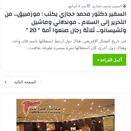
السفير محمد حجازي
منذ 4 أسابيع
السفير دكتور محمد حجازي يكتب : موزمبيق… من
التحرير إلى السلام .. موندلاني وماشيل
وتشيسانو… ثلاثة رجال صنعوا أمة ” 20 “
في تاريخ النضال الإفريقي، هناك دول ارتبط استقلالها باسم قائد واحد،
وهناك دول أخرى كان استقلالها ثمرة مسيرة طويلة تعاقبت…
أكمل القراءة »
الصفحة التالية