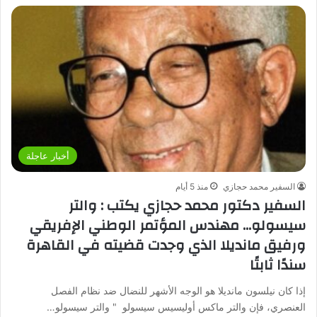
أخبار عاجلة
السفير محمد حجازي
منذ 5 أيام
السفير دكتور محمد حجازي يكتب : والتر
سيسولو… مهندس المؤتمر الوطني الإفريقي
ورفيق مانديلا الذي وجدت قضيته في القاهرة
سندًا ثابتًا
إذا كان نيلسون مانديلا هو الوجه الأشهر للنضال ضد نظام الفصل
العنصري، فإن والتر ماكس أوليسيس سيسولو " والتر سيسولو…