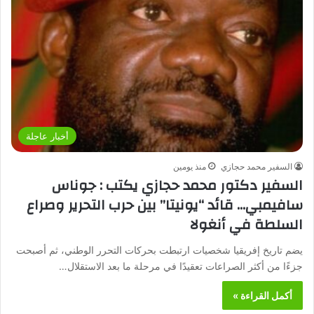
أخبار عاجلة
السفير محمد حجازي
منذ يومين
السفير دكتور محمد حجازي يكتب : جوناس
سافيمبي… قائد “يونيتا” بين حرب التحرير وصراع
السلطة في أنغولا
يضم تاريخ إفريقيا شخصيات ارتبطت بحركات التحرر الوطني، ثم أصبحت
جزءًا من أكثر الصراعات تعقيدًا في مرحلة ما بعد الاستقلال…
أكمل القراءة »