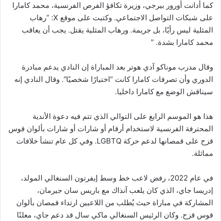
كما أدانت أورور بيرجي، وزيرة تكافؤ الفرص الفرنسية، محمد كامارا
على شبكات التواصل الاجتماعي. وكتبت على موقع X: “رهاب
المثلية ليس رأيًا، بل جريمة. ورهاب المثلية يقتل. يجب أن يعاقب
محمد كامارا بشدة. ”
وقال مدرب موناكو آدي هوتر بعد المباراة إن النادي يدعم مبادرة
الدوري وأن تصرفات كامارا كانت “اختيارًا شخصيًا”. وقال النادي إنه
سيناقش الوضع مع كامارا داخليا.
هذا هو الموسم الرابع على التوالي الذي تتم فيه دعوة الأندية
المحترفة الفرنسية لاستخدام أرقام أو شارات أو شارات بألوان قوس
قزح على قمصانها لدعم حركة LGBTQ. وفي كل عام تنشأ خلافات
مماثلة.
في عام 2022، رفض لاعب خط وسط إيفرتون السنغالي المولد،
إدريسا جاي، الذي كان يلعب آنذاك مع باريس سان جيرمان،
المشاركة في مباراة حيث يُطلب من اللاعبين ارتداء قمصان بألوان
قوس قزح. وكان الرئيس السنغالي ماكي سال قد دعم جاي، معلنًا