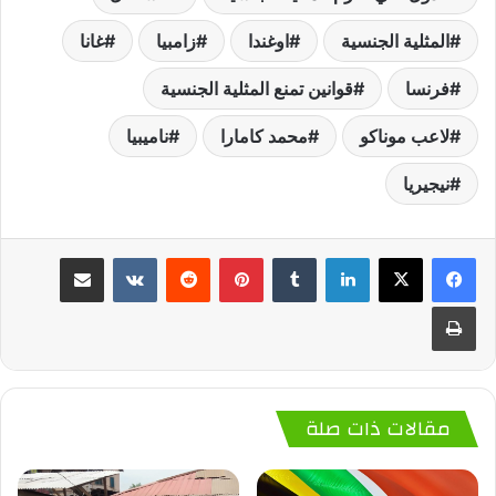
المثلية الجنسية
اوغندا
زامبيا
غانا
فرنسا
قوانين تمنع المثلية الجنسية
لاعب موناكو
محمد كامارا
ناميبيا
نيجيريا
لينكدإن
‏Tumblr
بينتيريست
‏Reddit
‏VKontakte
مشاركة عبر البريد
طباعة
مقالات ذات صلة